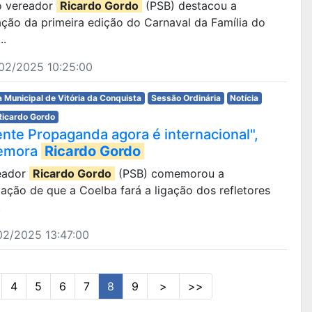
 o vereador
Ricardo Gordo
(PSB) destacou a
ação da primeira edição do Carnaval da Família do
..
02/2025 10:25:00
 Municipal de Vitória da Conquista
Sessão Ordinária
Notícia
Ricardo Gordo
ente Propaganda agora é internacional",
emora
Ricardo Gordo
eador
Ricardo Gordo
(PSB) comemorou a
ação de que a Coelba fará a ligação dos refletores
.
02/2025 13:47:00
4
5
6
7
8
9
>
>>