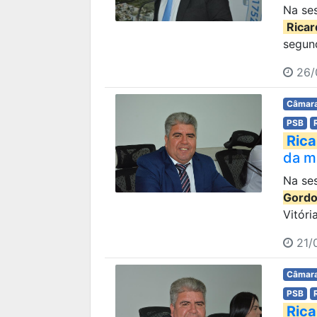
Na ses
Rica
segund
26/
Câmara
PSB
Rica
da m
Na ses
Gord
Vitóri
21/
Câmara
PSB
Rica