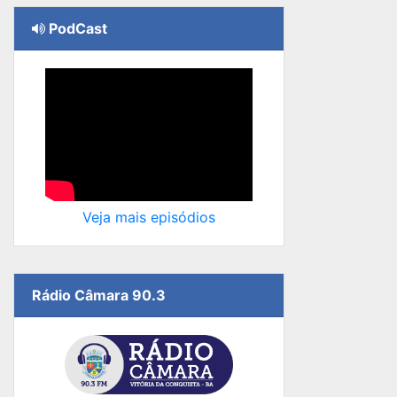
PodCast
Veja mais episódios
Rádio Câmara 90.3