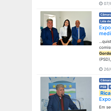
07/
Câmara
Léia de
Expo
medi
...qui
comis
Gord
(PSD),
26/
Câmara
PSB
Rica
Expo
Em se