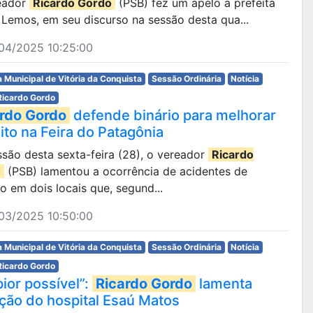
eador
Ricardo Gordo
(PSB) fez um apelo à prefeita
 Lemos, em seu discurso na sessão desta qua...
04/2025 10:25:00
 Municipal de Vitória da Conquista
Sessão Ordinária
Notícia
Ricardo Gordo
rdo Gordo
defende binário para melhorar
ito na Feira do Patagônia
são desta sexta-feira (28), o vereador
Ricardo
o
(PSB) lamentou a ocorrência de acidentes de
to em dois locais que, segund...
03/2025 10:50:00
 Municipal de Vitória da Conquista
Sessão Ordinária
Notícia
Ricardo Gordo
pior possível”:
Ricardo Gordo
lamenta
ação do hospital Esaú Matos