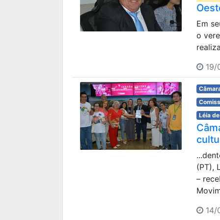
Oest
Em seu
o ver
realiz
19/
Câmara
Comiss
Léia de
Câma
cult
...den
(PT),
– rece
Movime
14/