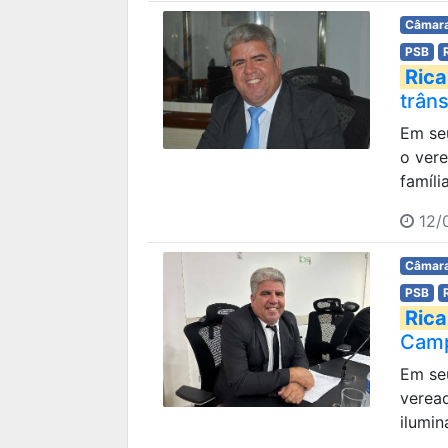
Câmara
PSB
Rica
trâns
Em seu
o ver
famíli
12/
Câmara
PSB
Rica
Camp
Em seu
verea
ilumin