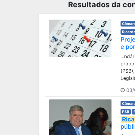
Resultados da con
Câmara
Ricard
Proj
e po
...ndá
propo
(PSB),
Legisl
03/
Câmara
PSB
Rica
públ