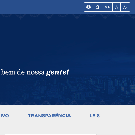
A+
A
A-
IVO
TRANSPARÊNCIA
LEIS