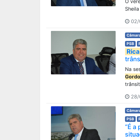
O ver
Sheila
02/
Câmara
PSB
Rica
trâns
Na ses
Gord
trânsi
28/
Câmara
PSB
“É a 
situ