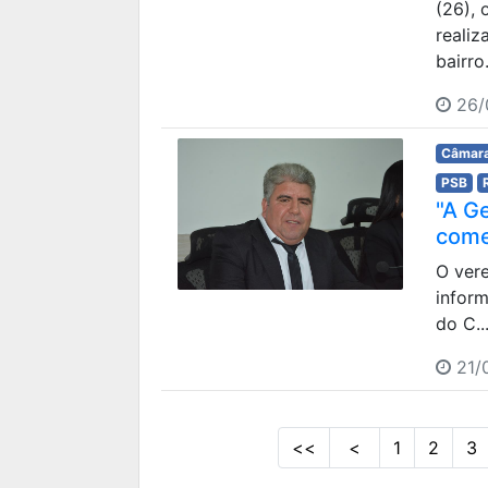
(26),
realiz
bairro.
26/
Câmara
PSB
"A G
com
O ver
inform
do C..
21/
<<
<
1
2
3