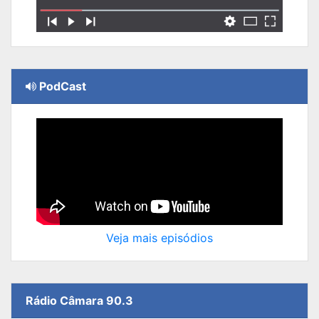
PodCast
Veja mais episódios
Rádio Câmara 90.3