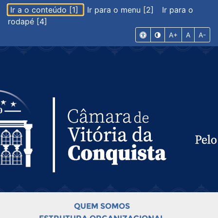
Ir a o conteúdo [1]
Ir para o menu [2]
Ir para o
rodapé [4]
A+
A
A-
QUEM SOMOS