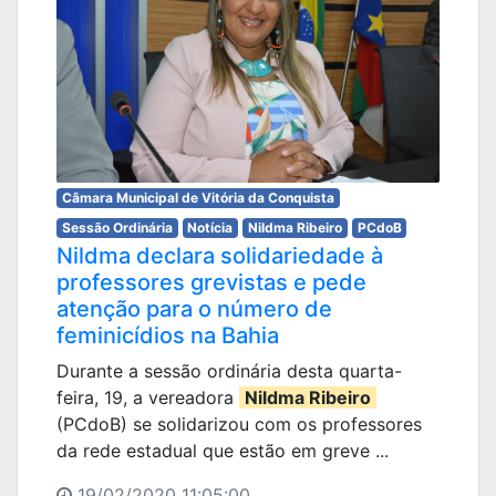
Câmara Municipal de Vitória da Conquista
Sessão Ordinária
Notícia
Nildma Ribeiro
PCdoB
Nildma declara solidariedade à
professores grevistas e pede
atenção para o número de
feminicídios na Bahia
Durante a sessão ordinária desta quarta-
feira, 19, a vereadora
Nildma Ribeiro
(PCdoB) se solidarizou com os professores
da rede estadual que estão em greve ...
19/02/2020 11:05:00