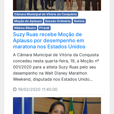
Câmara Municipal de Vitória da Conquista
Moção de Aplauso
Sessão Ordinária
Notícia
Nildma Ribeiro
PCdoB
Suzy Ruas recebe Moção de
Aplauso por desempenho em
maratona nos Estados Unidos
A Câmara Municipal de Vitória da Conquista
concedeu nesta quarta-feira, 19, a Moção nº
001/2020 para a atleta Suzy Ruas pelo seu
desempenho na Walt Disney Marathon
Weekend, disputada nos Estados Unido...
19/02/2020 11:45:00