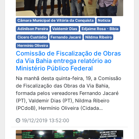
Câmara Municipal de Vitória da Conquista
Notícia
Adinilson Pereira
Valdemir Dias
Edjaime Rosa - Bibia
Cicero Custódio
Fernando Jacaré
Nildma Ribeiro
Hermínio Oliveira
Comissão de Fiscalização de Obras
da Via Bahia entrega relatório ao
Ministério Público Federal
Na manhã desta quinta-feira, 19, a Comissão
de Fiscalização das Obras da Via Bahia,
formada pelos vereadores Fernando Jacaré
(PT), Valdemir Dias (PT), Nildma Ribeiro
(PCdoB), Hermínio Oliveira (Cidada...
19/12/2019 13:52:00