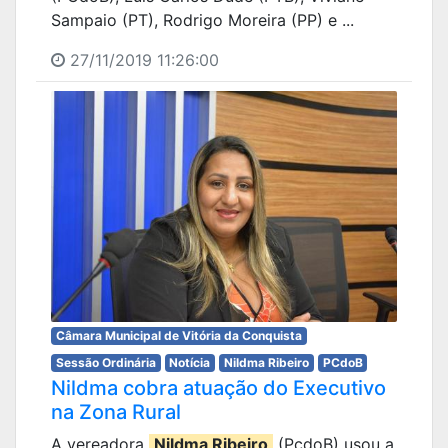
Sampaio (PT), Rodrigo Moreira (PP) e ...
27/11/2019 11:26:00
Câmara Municipal de Vitória da Conquista
Sessão Ordinária
Notícia
Nildma Ribeiro
PCdoB
Nildma cobra atuação do Executivo
na Zona Rural
A vereadora
Nildma Ribeiro
(PcdoB) usou a