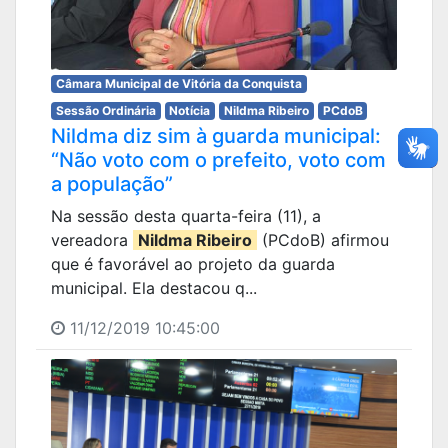
Câmara Municipal de Vitória da Conquista
Sessão Ordinária
Notícia
Nildma Ribeiro
PCdoB
Nildma diz sim à guarda municipal:
“Não voto com o prefeito, voto com
a população”
Na sessão desta quarta-feira (11), a
vereadora
Nildma Ribeiro
(PCdoB) afirmou
que é favorável ao projeto da guarda
municipal. Ela destacou q...
11/12/2019 10:45:00