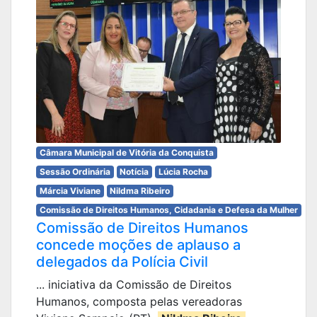
Câmara Municipal de Vitória da Conquista
Sessão Ordinária
Notícia
Lúcia Rocha
Márcia Viviane
Nildma Ribeiro
Comissão de Direitos Humanos, Cidadania e Defesa da Mulher
Comissão de Direitos Humanos
concede moções de aplauso a
delegados da Polícia Civil
... iniciativa da Comissão de Direitos
Humanos, composta pelas vereadoras