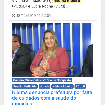
Viviane Sampaio (PT),
Nildma Ribeiro
(PCdoB) e Lúcia Rocha (DEM)...
18/12/2019 11:52:00
Câmara Municipal de Vitória da Conquista
Sessão Ordinária
Notícia
Nildma Ribeiro
PCdoB
Nildma denuncia prefeitura por falta
de cuidados com a saúde do
município