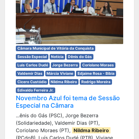
Câmara Municipal de Vitória da Conquista
Sessão Especial
Notícia
Dênis do Gás
Luis Carlos Dudé
Jorge Bezerra
Coriolano Moraes
Valdemir Dias
Márcia Viviane
Edjaime Rosa - Bibia
Cicero Custódio
Nildma Ribeiro
Rodrigo Moreira
Edivaldo Ferreira Jr.
Novembro Azul foi tema de Sessão
Especial na Câmara
...ênis do Gás (PSC), Jorge Bezerra
(Solidariedade), Valdemir Dias (PT),
Coriolano Moraes (PT),
Nildma Ribeiro
(PCdoB), Luís Carlos Dudé (PTB), Viviane