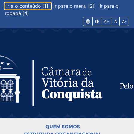
Ir a o conteúdo [1]
Ir para o menu [2]
Ir para o
rodapé [4]
A+
A
A-
QUEM SOMOS