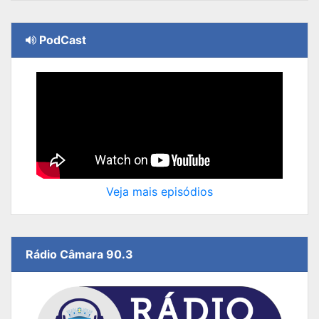
PodCast
Veja mais episódios
Rádio Câmara 90.3