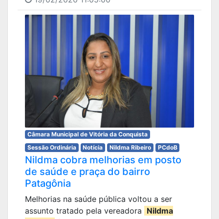
Câmara Municipal de Vitória da Conquista
Sessão Ordinária
Notícia
Nildma Ribeiro
PCdoB
Nildma cobra melhorias em posto
de saúde e praça do bairro
Patagônia
Melhorias na saúde pública voltou a ser
assunto tratado pela vereadora
Nildma