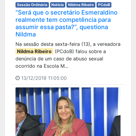
Sessão Ordinária
Notícia
Nildma Ribeiro
PCdoB
“Será que o secretário Esmeraldino
realmente tem competência para
assumir essa pasta?”, questiona
Nildma
Na sessão desta sexta-feira (13), a vereadora
Nildma Ribeiro
(PCdoB) falou sobre a
denúncia de um caso de abuso sexual
ocorrido na Escola M...
13/12/2019 11:05:00