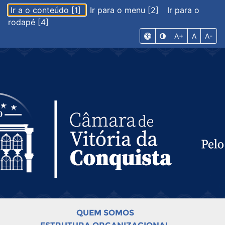
Ir a o conteúdo [1]
Ir para o menu [2]
Ir para o
rodapé [4]
A+
A
A-
QUEM SOMOS