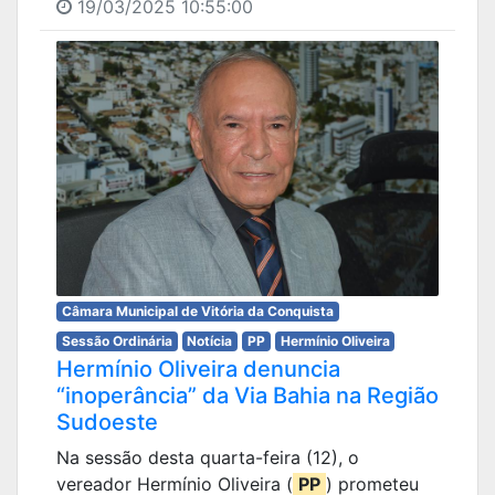
19/03/2025 10:55:00
Câmara Municipal de Vitória da Conquista
Sessão Ordinária
Notícia
PP
Hermínio Oliveira
Hermínio Oliveira denuncia
“inoperância” da Via Bahia na Região
Sudoeste
Na sessão desta quarta-feira (12), o
vereador Hermínio Oliveira (
PP
) prometeu