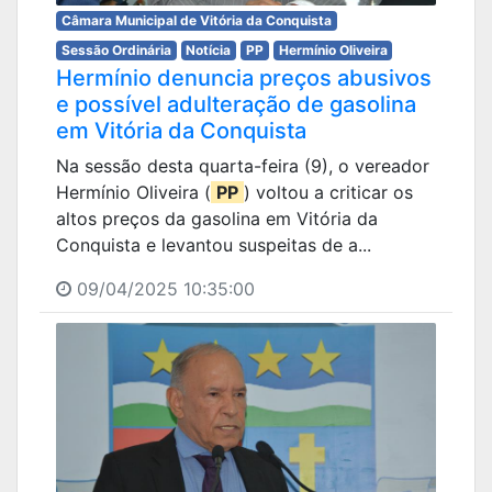
Câmara Municipal de Vitória da Conquista
Sessão Ordinária
Notícia
PP
Hermínio Oliveira
Hermínio denuncia preços abusivos
e possível adulteração de gasolina
em Vitória da Conquista
Na sessão desta quarta-feira (9), o vereador
Hermínio Oliveira (
PP
) voltou a criticar os
altos preços da gasolina em Vitória da
Conquista e levantou suspeitas de a...
09/04/2025 10:35:00