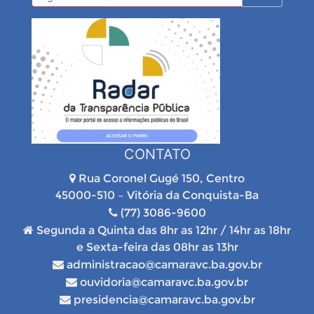
CONTATO
Rua Coronel Gugé 150, Centro
45000-510 – Vitória da Conquista-Ba
(77) 3086-9600
Segunda a Quinta das 8hr as 12hr / 14hr as 18hr
e Sexta-feira das 08hr as 13hr
administracao@camaravc.ba.gov.br
ouvidoria@camaravc.ba.gov.br
presidencia@camaravc.ba.gov.br