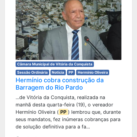
Câmara Municipal de Vitória da Conquista
Sessão Ordinária
Notícia
PP
Hermínio Oliveira
Hermínio cobra construção da
Barragem do Rio Pardo
...de Vitória da Conquista, realizada na
manhã desta quarta-feira (19), o vereador
Hermínio Oliveira (
PP
) lembrou que, durante
seus mandatos, fez inúmeras cobranças para
de solução definitiva para a fa...