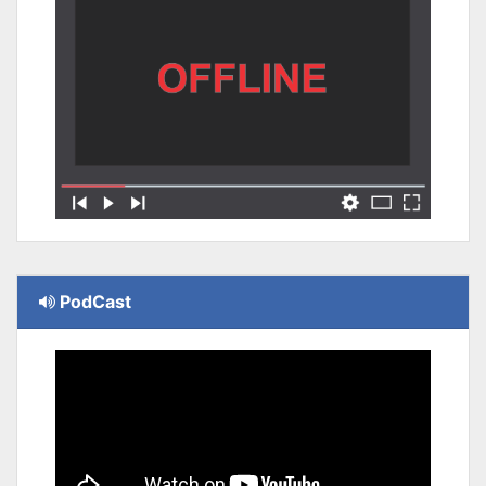
PodCast