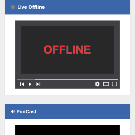
Live
Offline
PodCast