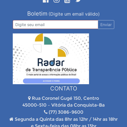
Boletim
(Digite um email válido)
Enviar
CONTATO
Rua Coronel Gugé 150, Centro
45000-510 – Vitória da Conquista-Ba
(77) 3086-9600
Segunda a Quinta das 8hr as 12hr / 14hr as 18hr
e Sexta-feira das 08hr as 13hr