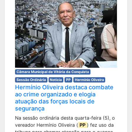
Câmara Municipal de Vitória da Conquista
Sessão Ordinária
Notícia
PP
Hermínio Oliveira
Hermínio Oliveira destaca combate
ao crime organizado e elogia
atuação das forças locais de
segurança
Na sessão ordinária desta quarta-feira (5), o
vereador Hermínio Oliveira (
PP
) fez uso da
tribuna para chamar atenção para o avanço