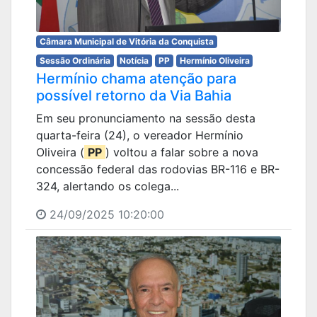
Câmara Municipal de Vitória da Conquista
Sessão Ordinária
Notícia
PP
Hermínio Oliveira
Hermínio chama atenção para
possível retorno da Via Bahia
Em seu pronunciamento na sessão desta
quarta-feira (24), o vereador Hermínio
Oliveira (
PP
) voltou a falar sobre a nova
concessão federal das rodovias BR-116 e BR-
324, alertando os colega...
24/09/2025 10:20:00