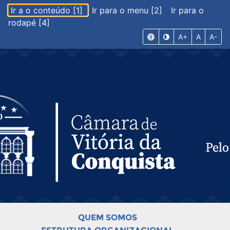
Ir a o conteúdo [1]
Ir para o menu [2]
Ir para o
rodapé [4]
A+
A
A-
QUEM SOMOS