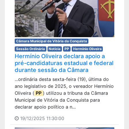
Câmara Municipal de Vitória da Conquista
Sessão Ordinária
Notícia
PP
Hermínio Oliveira
Hermínio Oliveira declara apoio a
pré-candidaturas estadual e federal
durante sessão da Câmara
...ordinária desta sexta-feira (19), última do
ano legislativo de 2025, o vereador Hermínio
Oliveira (
PP
) utilizou a tribuna da Câmara
Municipal de Vitória da Conquista para
declarar apoio político a n...
19/12/2025 11:30:00