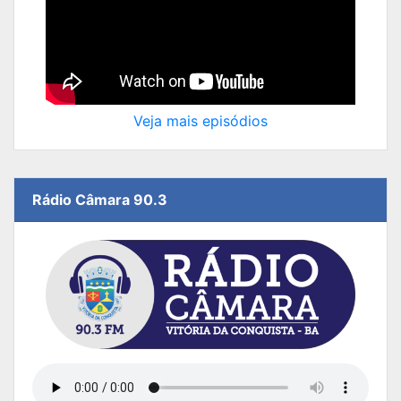
Veja mais episódios
Rádio Câmara 90.3