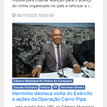
do crime organizado no país e reforçar a i...
05/11/2025 10:55:00
Câmara Municipal de Vitória da Conquista
Sessão Ordinária
Notícia
PP
Hermínio Oliveira
Hermínio destaca visita do Exército
e ações da Operação Carro-Pipa
...esta quarta-feira (15), na Câmara Municipal