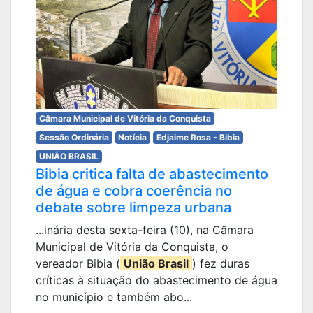
Câmara Municipal de Vitória da Conquista
Sessão Ordinária
Notícia
Edjaime Rosa - Bibia
UNIÃO BRASIL
Bibia critica falta de abastecimento
de água e cobra coerência no
debate sobre limpeza urbana
...inária desta sexta-feira (10), na Câmara
Municipal de Vitória da Conquista, o
vereador Bibia (
União Brasil
) fez duras
críticas à situação do abastecimento de água
no município e também abo...