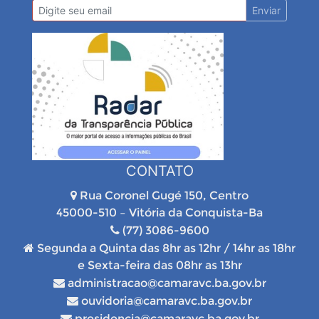
Enviar
CONTATO
Rua Coronel Gugé 150, Centro
45000-510 – Vitória da Conquista-Ba
(77) 3086-9600
Segunda a Quinta das 8hr as 12hr / 14hr as 18hr
e Sexta-feira das 08hr as 13hr
administracao@camaravc.ba.gov.br
ouvidoria@camaravc.ba.gov.br
presidencia@camaravc.ba.gov.br