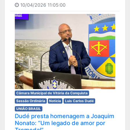
10/04/2026 11:05:00
Câmara Municipal de Vitória da Conquista
Sessão Ordinária
Notícia
Luis Carlos Dudé
UNIÃO BRASIL
Dudé presta homenagem a Joaquim
Nonato: “Um legado de amor por