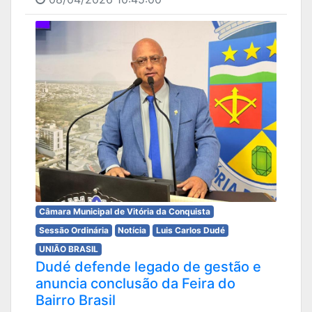
Câmara Municipal de Vitória da Conquista
Sessão Ordinária
Notícia
Luis Carlos Dudé
UNIÃO BRASIL
Dudé defende legado de gestão e
anuncia conclusão da Feira do
Bairro Brasil