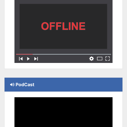
PodCast