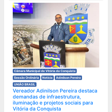
Câmara Municipal de Vitória da Conquista
Sessão Ordinária
Notícia
Adinilson Pereira
UNIÃO BRASIL
Vereador Adinilson Pereira destaca
demandas de infraestrutura,
iluminação e projetos sociais para
Vitória da Conquista