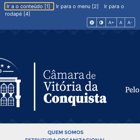
Ir a o conteúdo [1]
Ir para o menu [2]
Ir para o
rodapé [4]
A+
A
A-
QUEM SOMOS