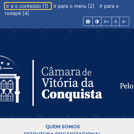
Ir a o conteúdo [1]
Ir para o menu [2]
Ir para o
rodapé [4]
A+
A
A-
QUEM SOMOS