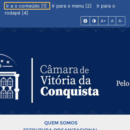
Ir a o conteúdo [1]
Ir para o menu [2]
Ir para o
rodapé [4]
A+
A
A-
QUEM SOMOS