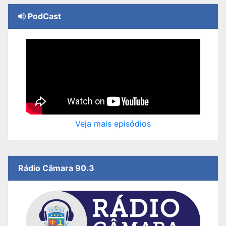
PodCast
Veja mais episódios
Rádio Câmara 90.3