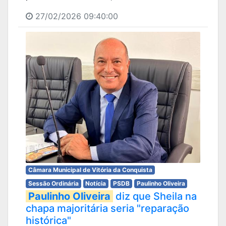
27/02/2026 09:40:00
Câmara Municipal de Vitória da Conquista
Sessão Ordinária
Notícia
PSDB
Paulinho Oliveira
Paulinho Oliveira
diz que Sheila na
chapa majoritária seria "reparação
histórica"