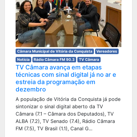
Câmara Municipal de Vitória da Conquista
Vereadores
Notícia
Rádio Câmara FM 90.3
TV Câmara
TV Câmara avança em etapas
técnicas com sinal digital já no ar e
estreia da programação em
dezembro
A população de Vitória da Conquista já pode
sintonizar o sinal digital aberto da TV
Câmara (7.1 – Câmara dos Deputados), TV
ALBA (7.2), TV Senado (7.4), Rádio Câmara
FM (7.5), TV Brasil (1.1), Canal G...