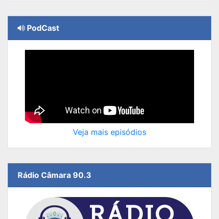
PodCast
Veja mais episódios
Rádio Câmara 90.3