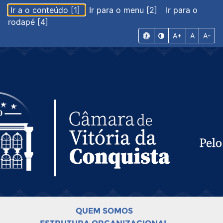
Ir a o conteúdo [1]
Ir para o menu [2]
Ir para o
rodapé [4]
A+
A
A-
QUEM SOMOS