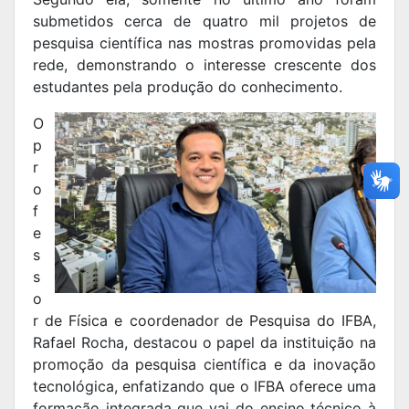
submetidos cerca de quatro mil projetos de
pesquisa científica nas mostras promovidas pela
rede, demonstrando o interesse crescente dos
estudantes pela produção do conhecimento.
O
p
r
o
f
e
s
s
o
r de Física e coordenador de Pesquisa do IFBA,
Rafael Rocha, destacou o papel da instituição na
promoção da pesquisa científica e da inovação
tecnológica, enfatizando que o IFBA oferece uma
formação integrada que vai do ensino técnico à