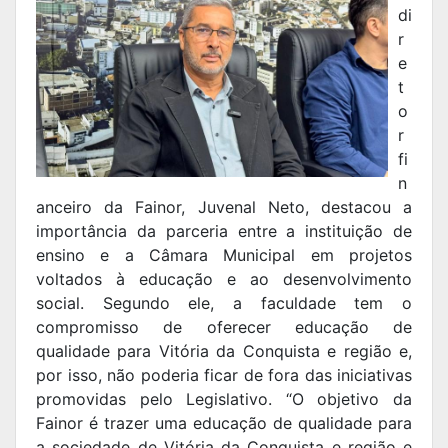
di
r
e
t
o
r
fi
n
anceiro da Fainor, Juvenal Neto, destacou a
importância da parceria entre a instituição de
ensino e a Câmara Municipal em projetos
voltados à educação e ao desenvolvimento
social. Segundo ele, a faculdade tem o
compromisso de oferecer educação de
qualidade para Vitória da Conquista e região e,
por isso, não poderia ficar de fora das iniciativas
promovidas pelo Legislativo. “O objetivo da
Fainor é trazer uma educação de qualidade para
a sociedade de Vitória da Conquista e região e