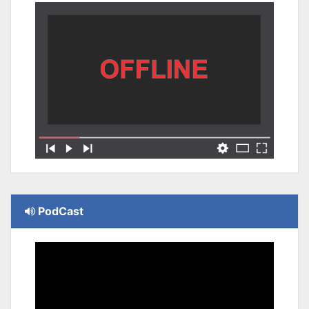
PodCast