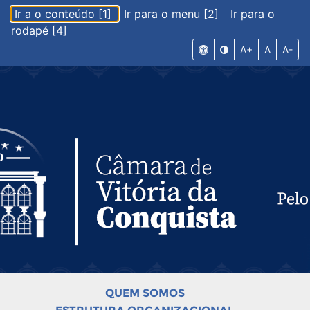
Ir a o conteúdo [1]
Ir para o menu [2]
Ir para o
rodapé [4]
A+
A
A-
QUEM SOMOS