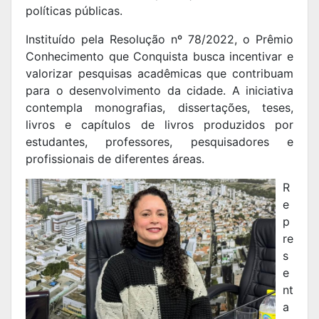
políticas públicas.
Instituído pela Resolução nº 78/2022, o Prêmio
Conhecimento que Conquista busca incentivar e
valorizar pesquisas acadêmicas que contribuam
para o desenvolvimento da cidade. A iniciativa
contempla monografias, dissertações, teses,
livros e capítulos de livros produzidos por
estudantes, professores, pesquisadores e
profissionais de diferentes áreas.
R
e
p
re
s
e
nt
a