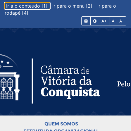
Ir a o conteúdo [1]
Ir para o menu [2]
Ir para o
rodapé [4]
A+
A
A-
QUEM SOMOS