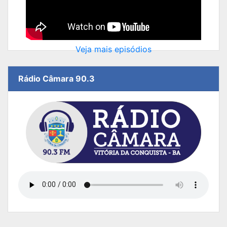
Veja mais episódios
Rádio Câmara 90.3