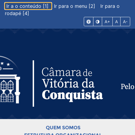
Ir a o conteúdo [1]
Ir para o menu [2]
Ir para o
rodapé [4]
A+
A
A-
QUEM SOMOS