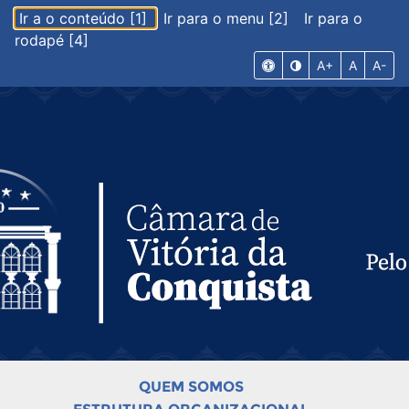
Ir a o conteúdo [1]
Ir para o menu [2]
Ir para o
rodapé [4]
A+
A
A-
QUEM SOMOS