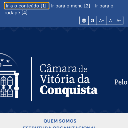
Ir a o conteúdo [1]
Ir para o menu [2]
Ir para o
rodapé [4]
A+
A
A-
QUEM SOMOS