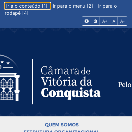
Ir a o conteúdo [1]
Ir para o menu [2]
Ir para o
rodapé [4]
A+
A
A-
QUEM SOMOS