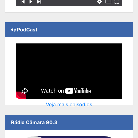
PodCast
Veja mais episódios
Rádio Câmara 90.3