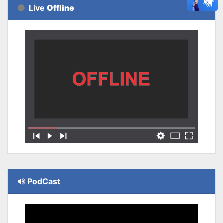
Live
Offline
PodCast