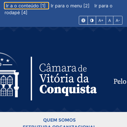
Ir a o conteúdo [1]
Ir para o menu [2]
Ir para o
rodapé [4]
A+
A
A-
QUEM SOMOS