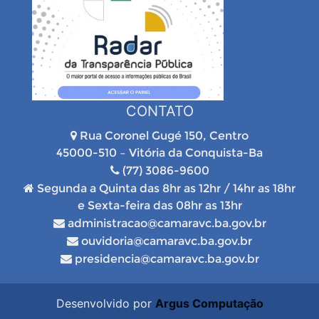
CONTATO
Rua Coronel Gugé 150, Centro
45000-510 – Vitória da Conquista-Ba
(77) 3086-9600
Segunda a Quinta das 8hr as 12hr / 14hr as 18hr
e Sexta-feira das 08hr as 13hr
administracao@camaravc.ba.gov.br
ouvidoria@camaravc.ba.gov.br
presidencia@camaravc.ba.gov.br
Desenvolvido por
Argus Computação