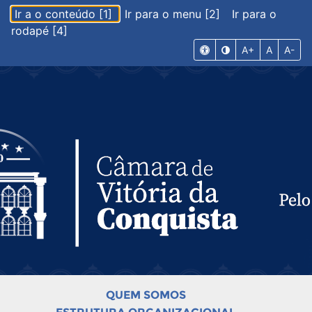
Ir a o conteúdo [1]
Ir para o menu [2]
Ir para o
rodapé [4]
A+
A
A-
QUEM SOMOS