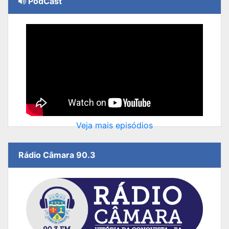
PodCast
Veja mais episódios
Rádio Câmara 90.3