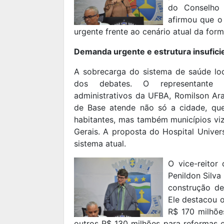
do Conselho 
afirmou que o
urgente frente ao cenário atual da fo
Demanda urgente e estrutura insufici
A sobrecarga do sistema de saúde loc
dos debates. O representante d
administrativos da UFBA, Romilson Ar
de Base atende não só a cidade, qu
habitantes, mas também municípios viz
Gerais. A proposta do Hospital Univers
sistema atual.
O vice-reitor
Penildon Silva
construção de
Ele destacou o
R$ 170 milhõe
outros R$ 130 milhões para reformas e