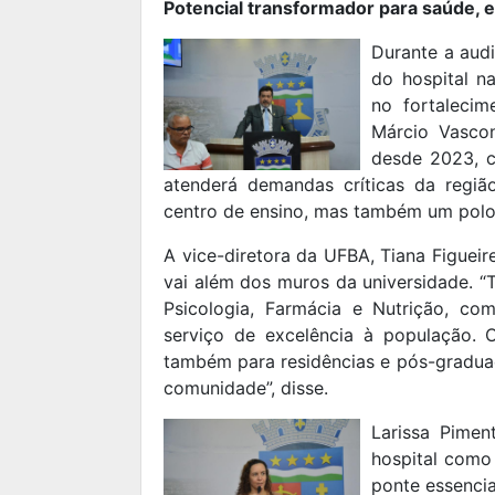
Potencial transformador para saúde,
Durante a aud
do hospital n
no fortalecim
Márcio Vascon
desde 2023, c
atenderá demandas críticas da regiã
centro de ensino, mas também um polo
A vice-diretora da UFBA, Tiana Figueire
vai além dos muros da universidade. 
Psicologia, Farmácia e Nutrição, c
serviço de excelência à população. O
também para residências e pós-graduaç
comunidade”, disse.
Larissa Pimen
hospital como
ponte essencia