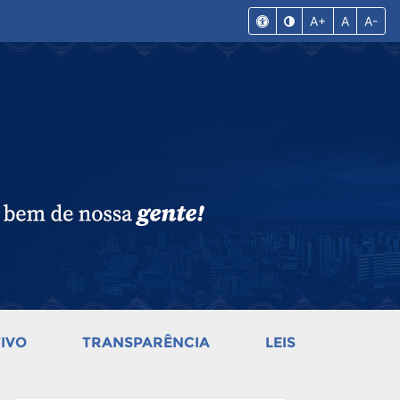
A+
A
A-
IVO
TRANSPARÊNCIA
LEIS