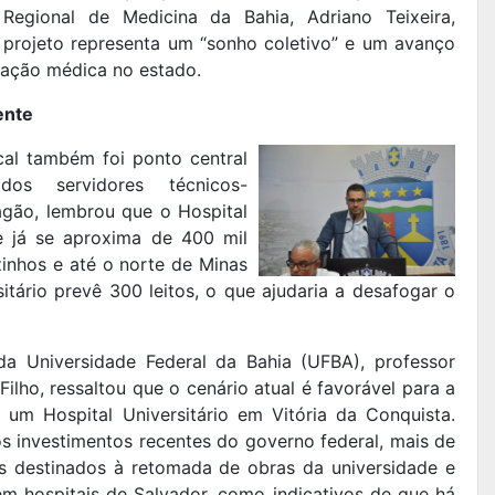
Regional de Medicina da Bahia, Adriano Teixeira,
 projeto representa um “sonho coletivo” e um avanço
rmação médica no estado.
ente
al também foi ponto central
os servidores técnicos-
agão, lembrou que o Hospital
e já se aproxima de 400 mil
inhos e até o norte de Minas
itário prevê 300 leitos, o que ajudaria a desafogar o
 da Universidade Federal da Bahia (UFBA), professor
 Filho, ressaltou que o cenário atual é favorável para a
 um Hospital Universitário em Vitória da Conquista.
s investimentos recentes do governo federal, mais de
s destinados à retomada de obras da universidade e
m hospitais de Salvador, como indicativos de que há