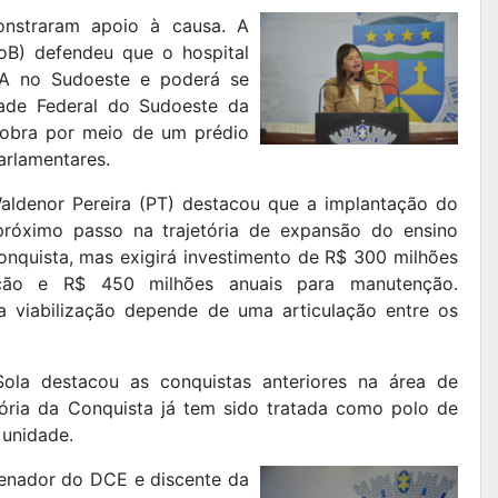
onstraram apoio à causa. A
oB) defendeu que o hospital
FBA no Sudoeste e poderá se
dade Federal do Sudoeste da
a obra por meio de um prédio
arlamentares.
ldenor Pereira (PT) destacou que a implantação do
próximo passo na trajetória de expansão do ensino
onquista, mas exigirá investimento de R$ 300 milhões
ução e R$ 450 milhões anuais para manutenção.
a viabilização depende de uma articulação entre os
la destacou as conquistas anteriores na área de
ória da Conquista já tem sido tratada como polo de
 unidade.
enador do DCE e discente da