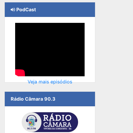
PodCast
Veja mais episódios
Rádio Câmara 90.3