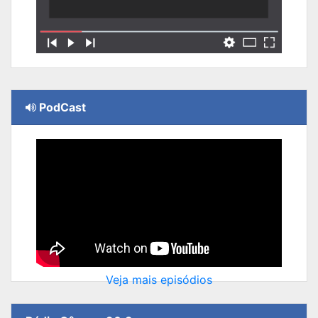
PodCast
Veja mais episódios