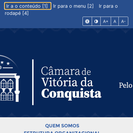
Ir a o conteúdo [1]
Ir para o menu [2]
Ir para o
rodapé [4]
A+
A
A-
QUEM SOMOS