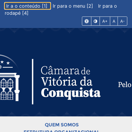
Ir a o conteúdo [1]
Ir para o menu [2]
Ir para o
rodapé [4]
A+
A
A-
QUEM SOMOS