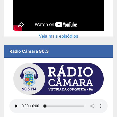
Veja mais episódios
Rádio Câmara 90.3