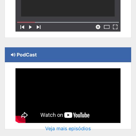
PodCast
Veja mais episódios