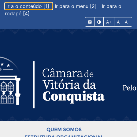
Ir a o conteúdo [1]
Ir para o menu [2]
Ir para o
rodapé [4]
A+
A
A-
QUEM SOMOS