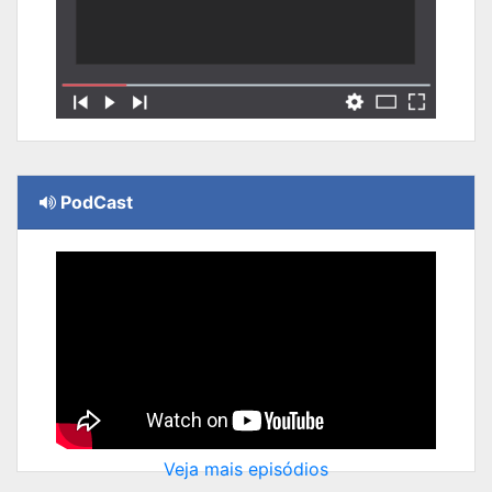
PodCast
Veja mais episódios