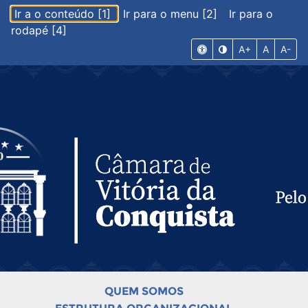
Ir a o conteúdo [1]
Ir para o menu [2]
Ir para o
rodapé [4]
A+
A
A-
QUEM SOMOS