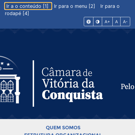
Ir a o conteúdo [1]
Ir para o menu [2]
Ir para o
rodapé [4]
A+
A
A-
QUEM SOMOS