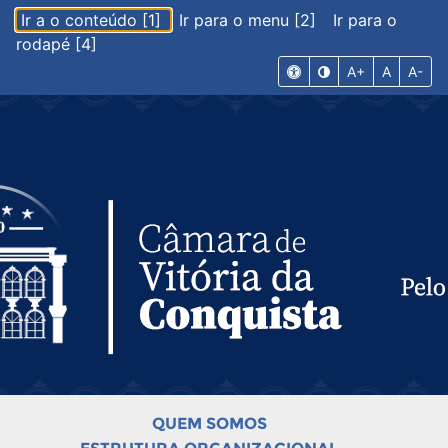
Ir a o conteúdo [1]
Ir para o menu [2]
Ir para o
rodapé [4]
A+
A
A-
QUEM SOMOS