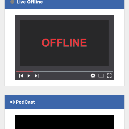
Live
Offline
PodCast