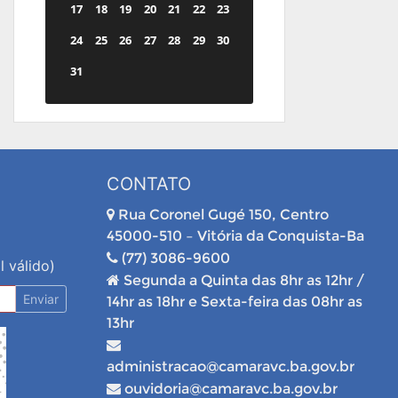
17
18
19
20
21
22
23
24
25
26
27
28
29
30
31
CONTATO
Rua Coronel Gugé 150, Centro
45000-510 – Vitória da Conquista-Ba
(77) 3086-9600
l válido)
Segunda a Quinta das 8hr as 12hr /
Enviar
14hr as 18hr e Sexta-feira das 08hr as
13hr
administracao@camaravc.ba.gov.br
ouvidoria@camaravc.ba.gov.br