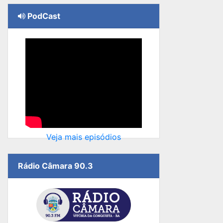
PodCast
Veja mais episódios
Rádio Câmara 90.3