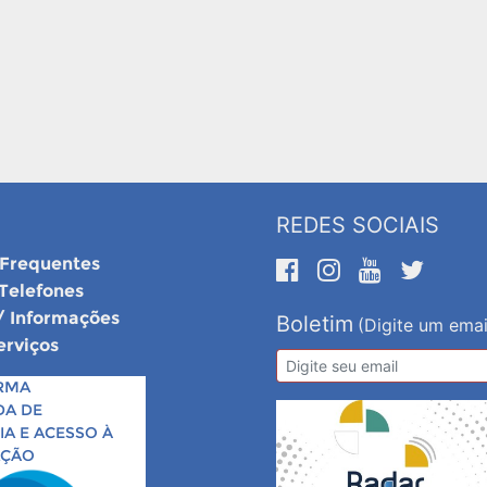
REDES SOCIAIS
 Frequentes
 Telefones
/ Informações
Boletim
(Digite um emai
erviços
RMA
DA DE
A E ACESSO À
AÇÃO