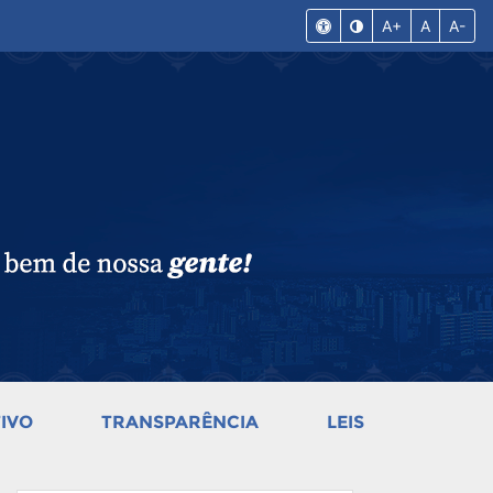
A+
A
A-
IVO
TRANSPARÊNCIA
LEIS