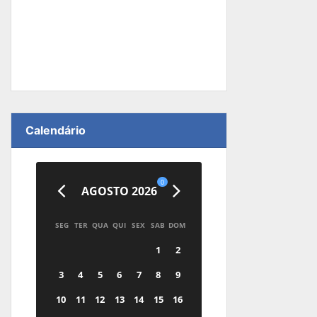
Calendário
0
AGOSTO 2026
SEG
TER
QUA
QUI
SEX
SAB
DOM
1
2
3
4
5
6
7
8
9
10
11
12
13
14
15
16