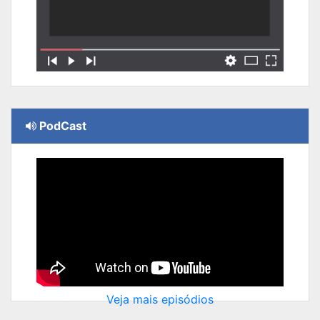
PodCast
Veja mais episódios