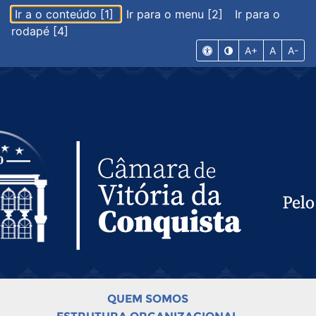
Ir a o conteúdo [1]
Ir para o menu [2]
Ir para o
rodapé [4]
A+
A
A-
QUEM SOMOS