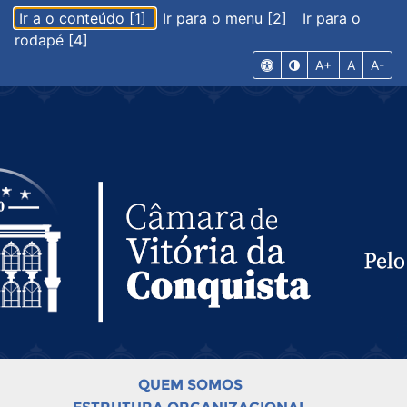
Ir a o conteúdo [1]
Ir para o menu [2]
Ir para o
rodapé [4]
A+
A
A-
QUEM SOMOS