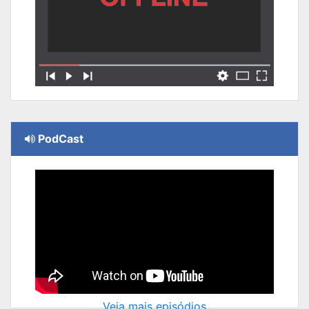
PodCast
Veja mais episódios