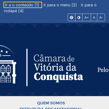
Ir a o conteúdo [1]
Ir para o menu [2]
Ir para o
rodapé [4]
A+
A
A-
QUEM SOMOS