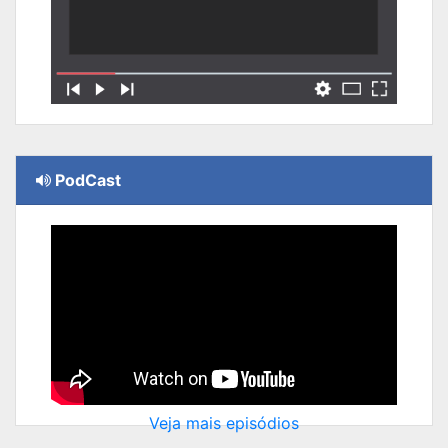
PodCast
Veja mais episódios