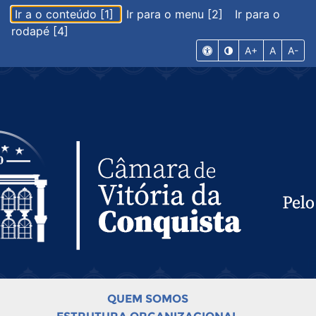
Ir a o conteúdo [1]
Ir para o menu [2]
Ir para o
rodapé [4]
A+
A
A-
QUEM SOMOS