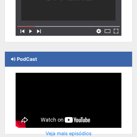
PodCast
Veja mais episódios