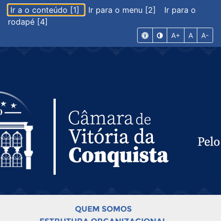
Ir a o conteúdo [1]
Ir para o menu [2]
Ir para o
rodapé [4]
A+
A
A-
QUEM SOMOS