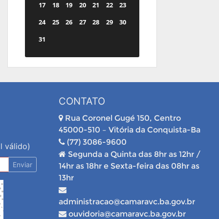
17
18
19
20
21
22
23
24
25
26
27
28
29
30
31
CONTATO
Rua Coronel Gugé 150, Centro
45000-510 – Vitória da Conquista-Ba
(77) 3086-9600
l válido)
Segunda a Quinta das 8hr as 12hr /
Enviar
14hr as 18hr e Sexta-feira das 08hr as
13hr
administracao@camaravc.ba.gov.br
ouvidoria@camaravc.ba.gov.br