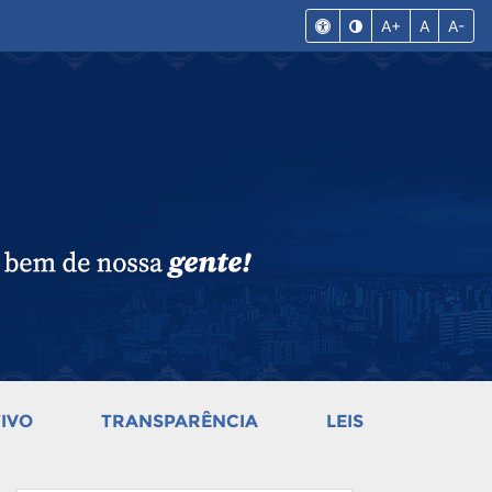
A+
A
A-
IVO
TRANSPARÊNCIA
LEIS