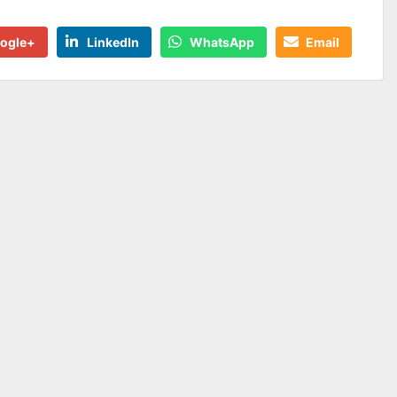
ogle+
LinkedIn
WhatsApp
Email