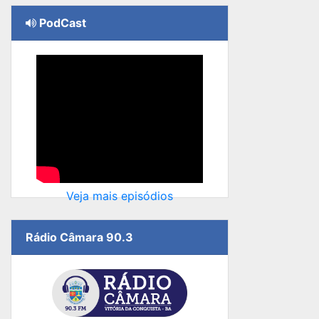
PodCast
Veja mais episódios
Rádio Câmara 90.3