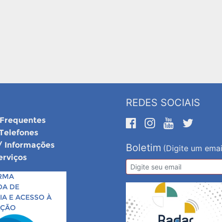
REDES SOCIAIS
 Frequentes
 Telefones
/ Informações
Boletim
(Digite um emai
erviços
RMA
DA DE
A E ACESSO À
AÇÃO