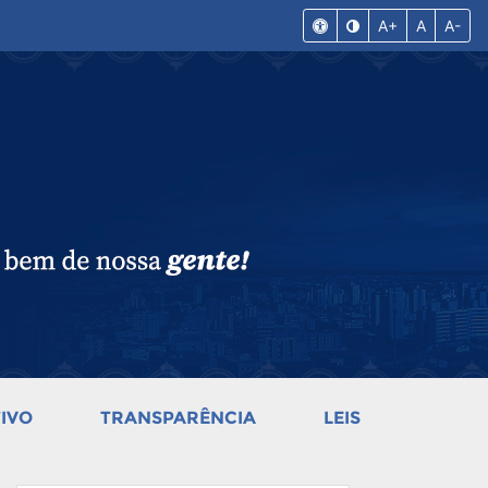
A+
A
A-
IVO
TRANSPARÊNCIA
LEIS