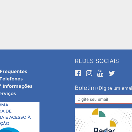
REDES SOCIAIS
 Frequentes
 Telefones
/ Informações
Boletim
(Digite um emai
erviços
RMA
DA DE
A E ACESSO À
AÇÃO