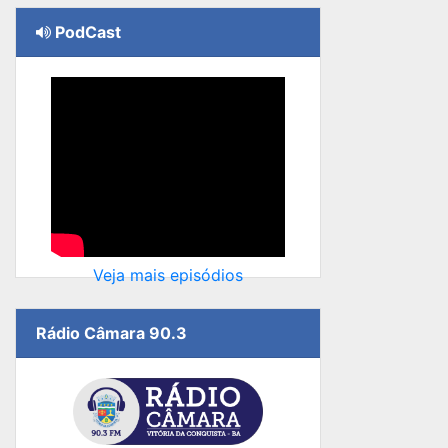
PodCast
Veja mais episódios
Rádio Câmara 90.3