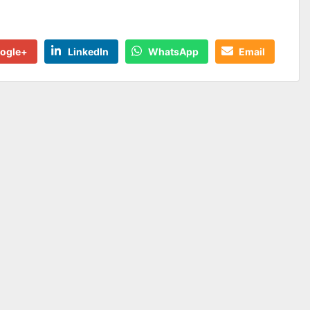
ogle+
LinkedIn
WhatsApp
Email