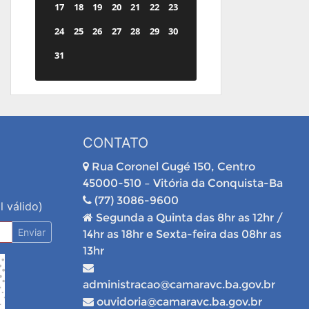
17
18
19
20
21
22
23
24
25
26
27
28
29
30
31
CONTATO
Rua Coronel Gugé 150, Centro
45000-510 – Vitória da Conquista-Ba
(77) 3086-9600
l válido)
Segunda a Quinta das 8hr as 12hr /
Enviar
14hr as 18hr e Sexta-feira das 08hr as
13hr
administracao@camaravc.ba.gov.br
ouvidoria@camaravc.ba.gov.br