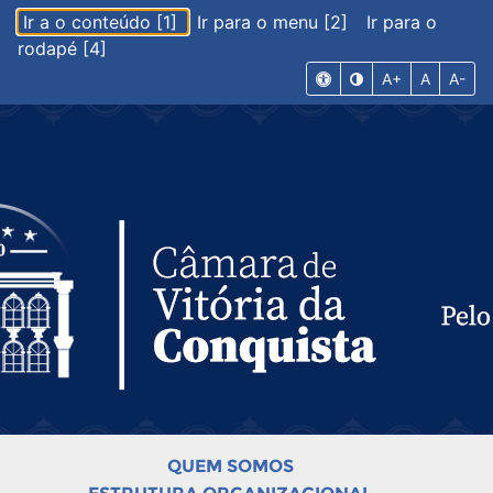
Ir a o conteúdo [1]
Ir para o menu [2]
Ir para o
rodapé [4]
A+
A
A-
QUEM SOMOS