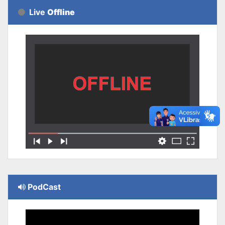
Live
Offline
PodCast