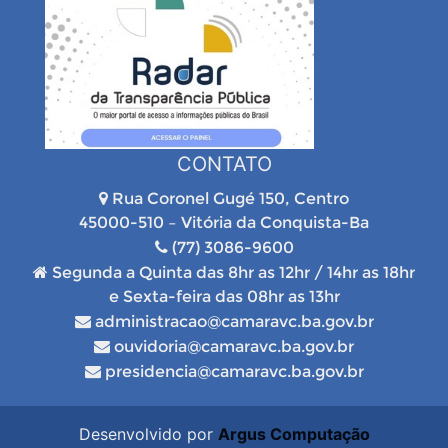
CONTATO
Rua Coronel Gugé 150, Centro
45000-510 – Vitória da Conquista-Ba
(77) 3086-9600
Segunda a Quinta das 8hr as 12hr / 14hr as 18hr
e Sexta-feira das 08hr as 13hr
administracao@camaravc.ba.gov.br
ouvidoria@camaravc.ba.gov.br
presidencia@camaravc.ba.gov.br
Desenvolvido por
Argus Computação