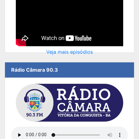
Veja mais episódios
Rádio Câmara 90.3