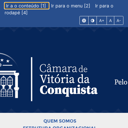
Ir a o conteúdo [1]
Ir para o menu [2]
Ir para o
rodapé [4]
A+
A
A-
QUEM SOMOS