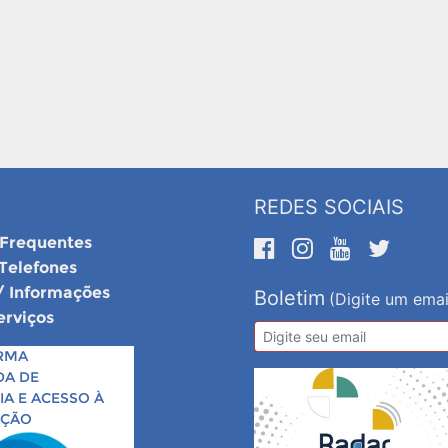
REDES SOCIAIS
 Frequentes
 Telefones
/ Informações
Boletim
(Digite um emai
erviços
RMA
DA DE
A E ACESSO À
AÇÃO