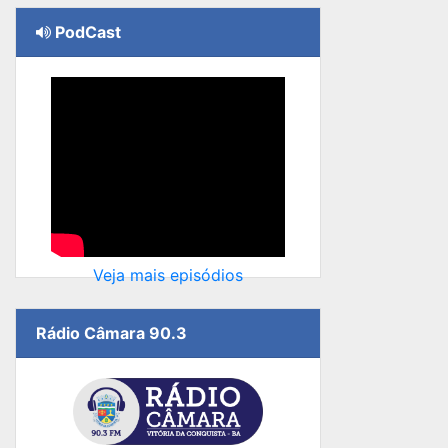
PodCast
Veja mais episódios
Rádio Câmara 90.3