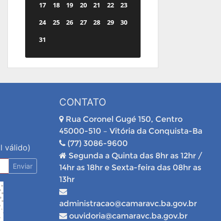
17
18
19
20
21
22
23
24
25
26
27
28
29
30
31
CONTATO
Rua Coronel Gugé 150, Centro
45000-510 – Vitória da Conquista-Ba
(77) 3086-9600
l válido)
Segunda a Quinta das 8hr as 12hr /
Enviar
14hr as 18hr e Sexta-feira das 08hr as
13hr
administracao@camaravc.ba.gov.br
ouvidoria@camaravc.ba.gov.br