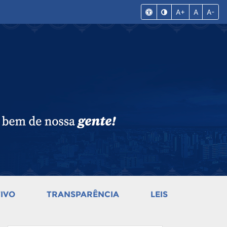
A+
A
A-
IVO
TRANSPARÊNCIA
LEIS