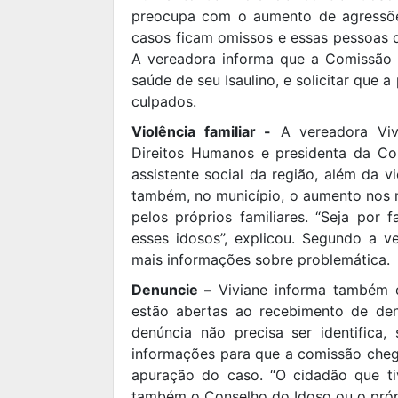
preocupa com o aumento de agressões
casos ficam omissos e essas pessoas d
A vereadora informa que a Comissão 
saúde de seu Isaulino, e solicitar que a
culpados.
Violência familiar -
A vereadora Viv
Direitos Humanos e presidenta da Co
assistente social da região, além da v
também, no município, o aumento nos n
pelos próprios familiares. “Seja por 
esses idosos”, explicou. Segundo a 
mais informações sobre problemática.
Denuncie –
Viviane informa também 
estão abertas ao recebimento de denú
denúncia não precisa ser identifica
informações para que a comissão chegue
apuração do caso. “O cidadão que ti
também o Conselho do Idoso ou o própr