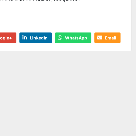
ogle+
LinkedIn
WhatsApp
Email