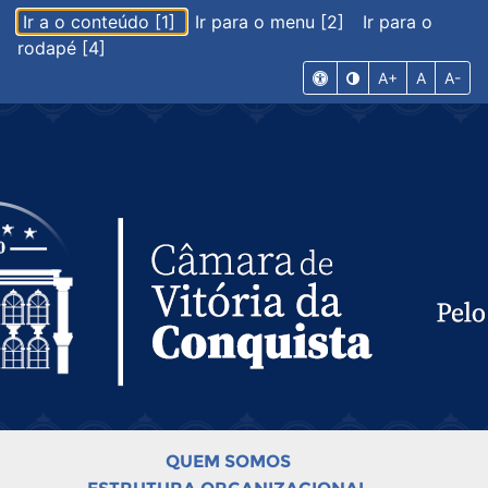
Ir a o conteúdo [1]
Ir para o menu [2]
Ir para o
rodapé [4]
A+
A
A-
QUEM SOMOS