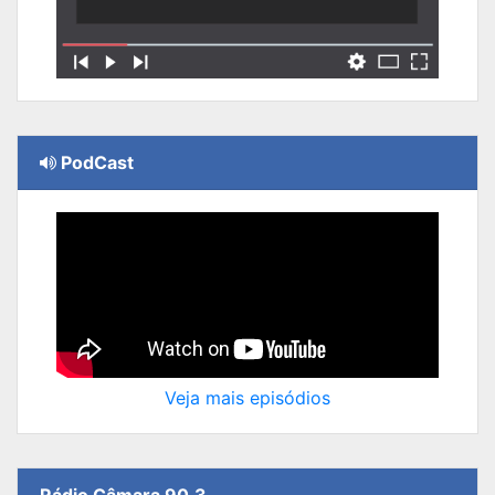
PodCast
Veja mais episódios