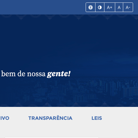
A+
A
A-
IVO
TRANSPARÊNCIA
LEIS