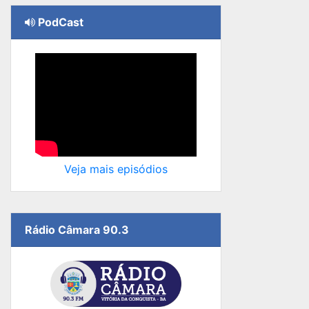
PodCast
Veja mais episódios
Rádio Câmara 90.3