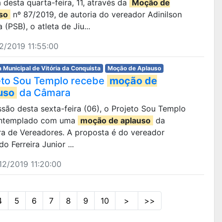
desta quarta-feira, 11, através da
Moção de
so
nº 87/2019, de autoria do vereador Adinilson
a (PSB), o atleta de Jiu...
2/2019 11:55:00
 Municipal de Vitória da Conquista
Moção de Aplauso
eto Sou Templo recebe
moção de
uso
da Câmara
são desta sexta-feira (06), o Projeto Sou Templo
ontemplado com uma
moção de aplauso
da
a de Vereadores. A proposta é do vereador
do Ferreira Junior ...
2/2019 11:20:00
4
5
6
7
8
9
10
>
>>