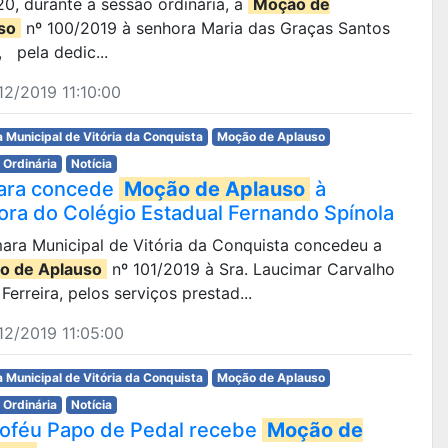
 20, durante a sessão ordinária, a
Moção de
so
nº 100/2019 à senhora Maria das Graças Santos
 pela dedic...
2/2019 11:10:00
 Municipal de Vitória da Conquista
Moção de Aplauso
 Ordinária
Notícia
ara concede
Moção de Aplauso
à
tora do Colégio Estadual Fernando Spínola
ara Municipal de Vitória da Conquista concedeu a
o de Aplauso
nº 101/2019 à Sra. Laucimar Carvalho
Ferreira, pelos serviços prestad...
2/2019 11:05:00
 Municipal de Vitória da Conquista
Moção de Aplauso
 Ordinária
Notícia
roféu Papo de Pedal recebe
Moção de