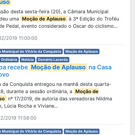
uso
são desta sexta-feira (20), a Câmara Municipal
edeu uma
Moção de Aplauso
à 3ª Edição do Troféu
e Pedal, evento considerado o Oscar do ciclismo...
2/2019 11:00:00
 Municipal de Vitória da Conquista
Moção de Aplauso
 Ordinária
Notícia
Osmário Lacerda
ba recebe
Moção de Aplauso
na Casa
ovo
ria da Conquista entregou na manhã desta quarta-
 18, durante a sessão ordinária, a
Moção de
so
nº 17/2019, de autoria das vereadoras Nildma
o, Lúcia Rocha e Viviane...
2/2019 11:58:00
 Municipal de Vitória da Conquista
Moção de Aplauso