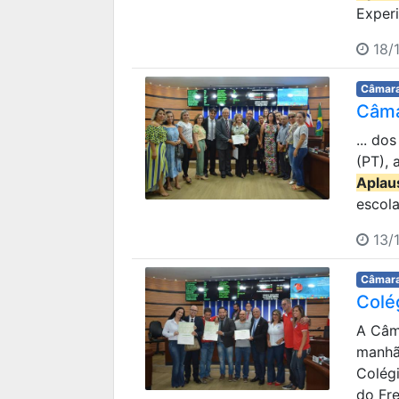
Experi
18/1
Câmara
Câma
... do
(PT),
Aplau
escola
13/1
Câmara
Colé
A Câm
manhã
Colégi
do Frei