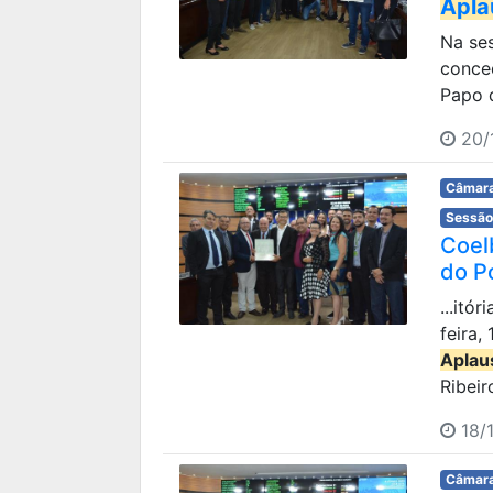
Apla
Na ses
conc
Papo d
20/1
Câmara
Sessão
Coel
do P
...itó
feira,
Aplau
Ribeir
18/1
Câmara