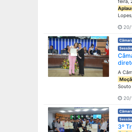
feira,
Aplau
Lopes,
20/1
Câmara
Sessão
Câm
dire
A Câm
Moçã
Souto 
20/1
Câmara
Sessão
3º T