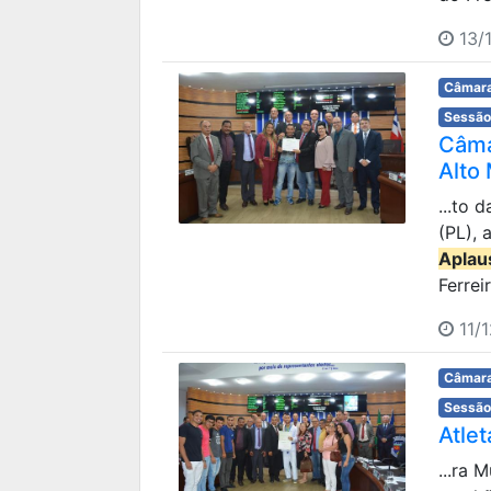
13/1
Câmara
Sessão
Câma
Alto
...to 
(PL),
Aplau
Ferrei
11/1
Câmara
Sessão
Atle
...ra 