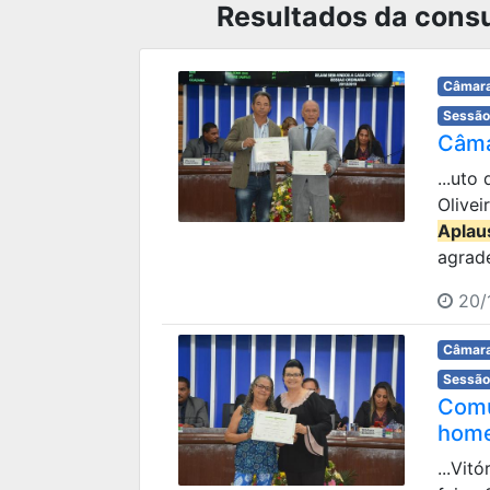
Resultados da consu
Câmara
Sessão
Câma
...uto
Olivei
Aplau
agrade
20/1
Câmara
Sessão
Comu
home
...Vit