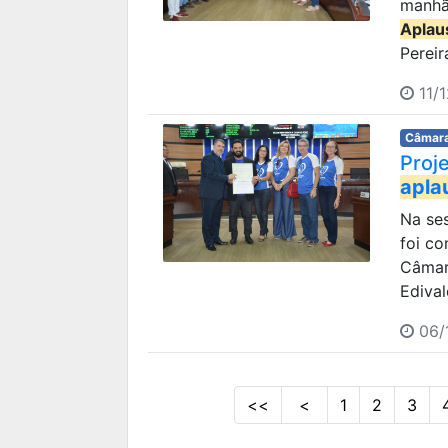
manhã 
Aplau
Pereir
11/1
Câmara
Proj
apla
Na ses
foi c
Câmar
Edival
06/1
<<
<
1
2
3