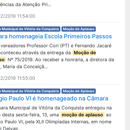
ências da Atenção Pri...
2/2019 11:54:00
 Municipal de Vitória da Conquista
Moção de Aplauso
ra homenageia Escola Primeiros Passos
s vereadores Professor Cori (PT) e Fernando Jacaré
 aconteceu através da entrega da
Moção de
so
Nº 75/2019. Ao receber a honraria, a diretora da
, Maria da Conceiçã...
2/2019 11:55:00
 Municipal de Vitória da Conquista
Moção de Aplauso
gio Paulo VI é homenageado na Câmara
ara Municipal de Vitória da Conquista entregou na
 desta sexta-feira, 13, uma
moção de aplauso
ao
o Paulo VI, pela XLII Olimpíadas Internas, em nome
 Delvair...