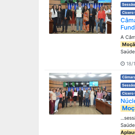
Sessão
Cicero
Câm
Fund
A Câm
Moçã
Saúde 
18/1
Câmara
Sessão
Cicero
Núcl
Moç
...ses
Saúde
Aplau