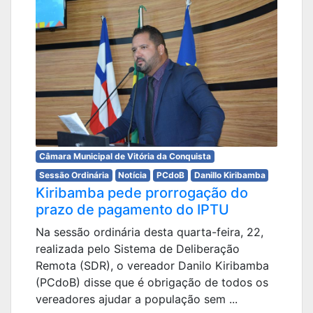
Câmara Municipal de Vitória da Conquista
Sessão Ordinária
Notícia
PCdoB
Danillo Kiribamba
Kiribamba pede prorrogação do
prazo de pagamento do IPTU
Na sessão ordinária desta quarta-feira, 22,
realizada pelo Sistema de Deliberação
Remota (SDR), o vereador Danilo Kiribamba
(PCdoB) disse que é obrigação de todos os
vereadores ajudar a população sem ...