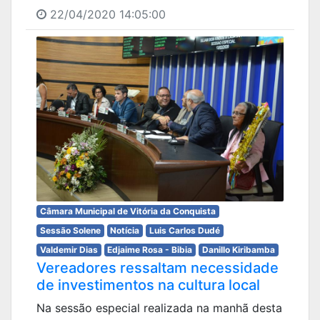
22/04/2020 14:05:00
Câmara Municipal de Vitória da Conquista
Sessão Solene
Notícia
Luis Carlos Dudé
Valdemir Dias
Edjaime Rosa - Bibia
Danillo Kiribamba
Vereadores ressaltam necessidade
de investimentos na cultura local
Na sessão especial realizada na manhã desta