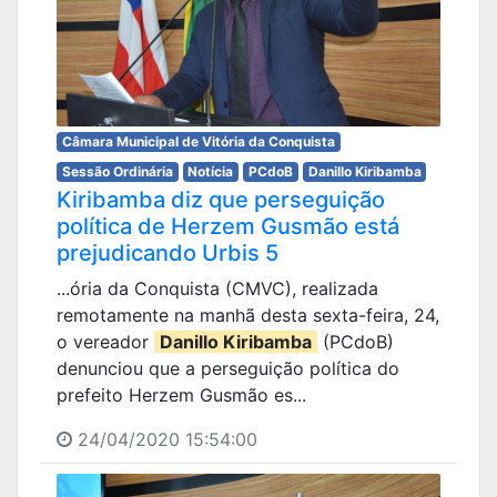
Câmara Municipal de Vitória da Conquista
Sessão Ordinária
Notícia
PCdoB
Danillo Kiribamba
Kiribamba diz que perseguição
política de Herzem Gusmão está
prejudicando Urbis 5
...ória da Conquista (CMVC), realizada
remotamente na manhã desta sexta-feira, 24,
o vereador
Danillo Kiribamba
(PCdoB)
denunciou que a perseguição política do
prefeito Herzem Gusmão es...
24/04/2020 15:54:00