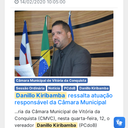
14/02/2020 10:05:00
Câmara Municipal de Vitória da Conquista
Sessão Ordinária
Notícia
PCdoB
Danillo Kiribamba
Danillo Kiribamba
ressalta atuação
responsável da Câmara Municipal
...ria da Câmara Municipal de Vitória da
Conquista (CMVC), nesta quarta-feira, 12, o
vereador
Danillo Kiribamba
(PCdoB)