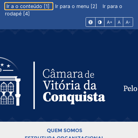
Ir a o conteúdo [1]
Ir para o menu [2]
Ir para o
rodapé [4]
A+
A
A-
QUEM SOMOS