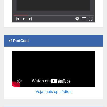
PodCast
Veja mais episódios