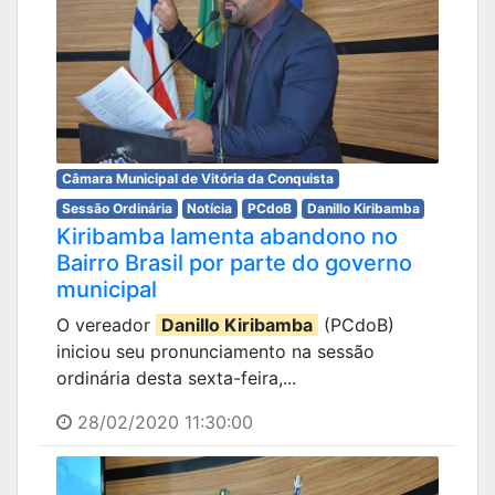
Câmara Municipal de Vitória da Conquista
Sessão Ordinária
Notícia
PCdoB
Danillo Kiribamba
Kiribamba lamenta abandono no
Bairro Brasil por parte do governo
municipal
O vereador
Danillo Kiribamba
(PCdoB)
iniciou seu pronunciamento na sessão
ordinária desta sexta-feira,...
28/02/2020 11:30:00