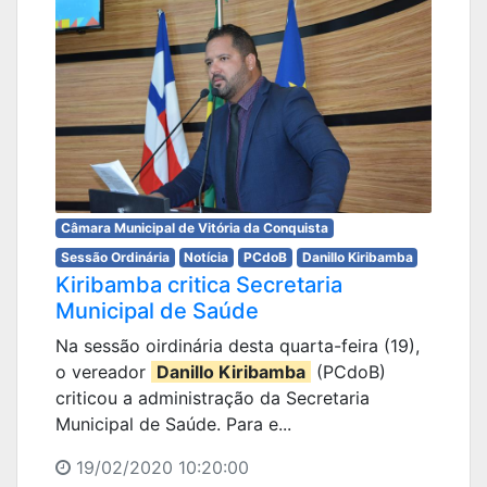
Câmara Municipal de Vitória da Conquista
Sessão Ordinária
Notícia
PCdoB
Danillo Kiribamba
Kiribamba critica Secretaria
Municipal de Saúde
Na sessão oirdinária desta quarta-feira (19),
o vereador
Danillo Kiribamba
(PCdoB)
criticou a administração da Secretaria
Municipal de Saúde. Para e...
19/02/2020 10:20:00