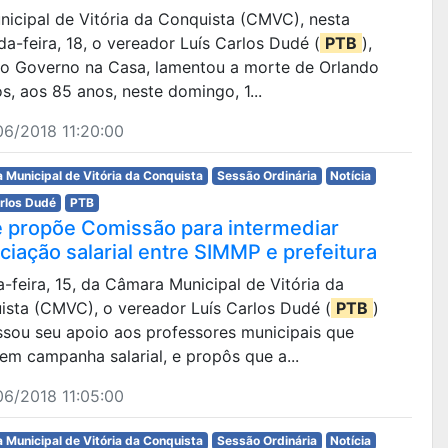
unicipal de Vitória da Conquista (CMVC), nesta
a-feira, 18, o vereador Luís Carlos Dudé (
PTB
),
 do Governo na Casa, lamentou a morte de Orlando
s, aos 85 anos, neste domingo, 1...
6/2018 11:20:00
 Municipal de Vitória da Conquista
Sessão Ordinária
Notícia
arlos Dudé
PTB
 propõe Comissão para intermediar
ciação salarial entre SIMMP e prefeitura
ta-feira, 15, da Câmara Municipal de Vitória da
ista (CMVC), o vereador Luís Carlos Dudé (
PTB
)
ssou seu apoio aos professores municipais que
em campanha salarial, e propôs que a...
6/2018 11:05:00
 Municipal de Vitória da Conquista
Sessão Ordinária
Notícia