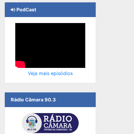
PodCast
Veja mais episódios
Rádio Câmara 90.3