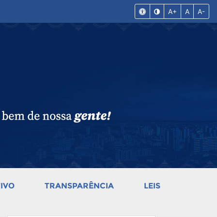
A+
A
A-
IVO
TRANSPARÊNCIA
LEIS