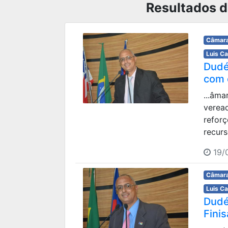
Resultados d
Câmara
Luis C
Dudé
com o
...âma
veread
refor
recurs
19/
Câmara
Luis C
Dudé
Finis