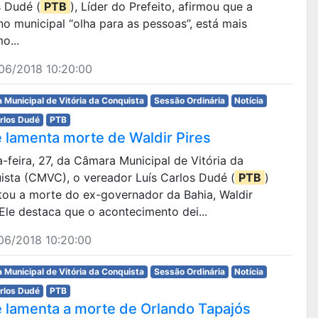
s Dudé (
PTB
), Líder do Prefeito, afirmou que a
o municipal “olha para as pessoas”, está mais
o...
06/2018 10:20:00
 Municipal de Vitória da Conquista
Sessão Ordinária
Notícia
arlos Dudé
PTB
 lamenta morte de Waldir Pires
ta-feira, 27, da Câmara Municipal de Vitória da
ista (CMVC), o vereador Luís Carlos Dudé (
PTB
)
tou a morte do ex-governador da Bahia, Waldir
 Ele destaca que o acontecimento dei...
06/2018 10:20:00
 Municipal de Vitória da Conquista
Sessão Ordinária
Notícia
arlos Dudé
PTB
 lamenta a morte de Orlando Tapajós