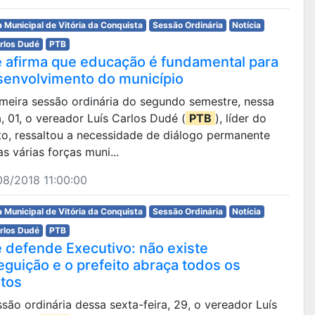
 Municipal de Vitória da Conquista
Sessão Ordinária
Notícia
arlos Dudé
PTB
 afirma que educação é fundamental para
senvolvimento do município
imeira sessão ordinária do segundo semestre, nessa
, 01, o vereador Luís Carlos Dudé (
PTB
), líder do
to, ressaltou a necessidade de diálogo permanente
as várias forças muni...
8/2018 11:00:00
 Municipal de Vitória da Conquista
Sessão Ordinária
Notícia
arlos Dudé
PTB
 defende Executivo: não existe
eguição e o prefeito abraça todos os
etos
são ordinária dessa sexta-feira, 29, o vereador Luís