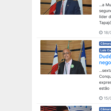
...a M
segund
líder
Tapajó
18/0
Câmara
Luis C
Dudé
nego
...sex
Conqu
expre
estão 
15/0
Câmara