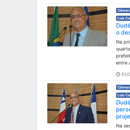
Câmara
Luis C
Dudé
o de
Na pr
quarta
prefei
entre 
01/0
Câmara
Luis C
Dudé
pers
proj
Na ses