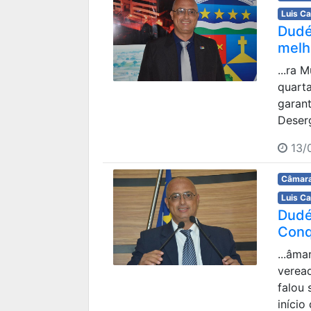
Luis C
Dudé
melh
...ra 
quarta
garant
Deser
13/
Câmara
Luis C
Dudé
Conq
...âma
veread
falou
início