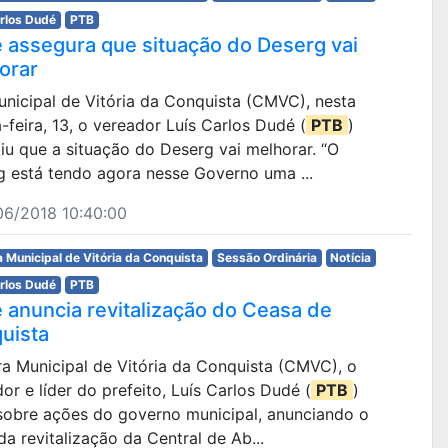
arlos Dudé
PTB
 assegura que situação do Deserg vai
orar
Municipal de Vitória da Conquista (CMVC), nesta
-feira, 13, o vereador Luís Carlos Dudé (
PTB
)
iu que a situação do Deserg vai melhorar. “O
g está tendo agora nesse Governo uma ...
06/2018 10:40:00
 Municipal de Vitória da Conquista
Sessão Ordinária
Notícia
arlos Dudé
PTB
 anuncia revitalização do Ceasa de
uista
ra Municipal de Vitória da Conquista (CMVC), o
or e líder do prefeito, Luís Carlos Dudé (
PTB
)
 sobre ações do governo municipal, anunciando o
 da revitalização da Central de Ab...