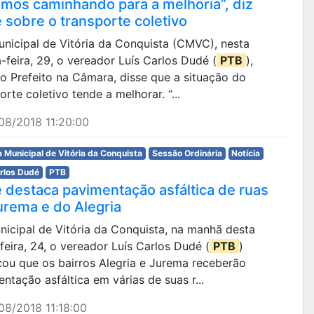
amos caminhando para a melhoria”, diz
 sobre o transporte coletivo
Municipal de Vitória da Conquista (CMVC), nesta
-feira, 29, o vereador Luís Carlos Dudé (
PTB
),
do Prefeito na Câmara, disse que a situação do
orte coletivo tende a melhorar. “...
08/2018 11:20:00
 Municipal de Vitória da Conquista
Sessão Ordinária
Notícia
arlos Dudé
PTB
 destaca pavimentação asfáltica de ruas
urema e do Alegria
unicipal de Vitória da Conquista, na manhã desta
feira, 24, o vereador Luís Carlos Dudé (
PTB
)
cou que os bairros Alegria e Jurema receberão
ntação asfáltica em várias de suas r...
8/2018 11:18:00