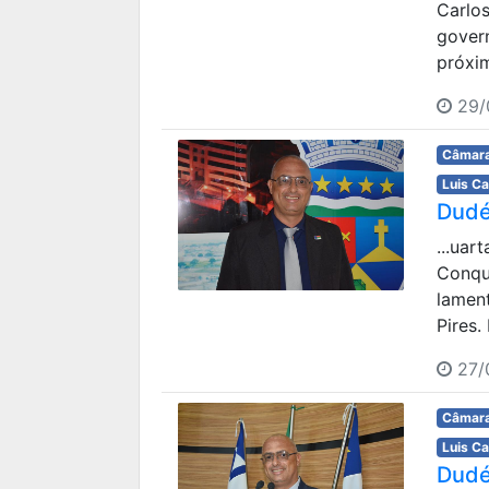
Carlo
govern
próxim
29/
Câmara
Luis C
Dudé
...uar
Conqu
lamen
Pires.
27/
Câmara
Luis C
Dudé