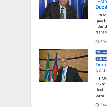
“Est
Dudé
...ra 
quarta
líder 
transp
29/
Câmara
Luis C
Dudé
do J
...a M
sexta-
desta
pavime
24/0