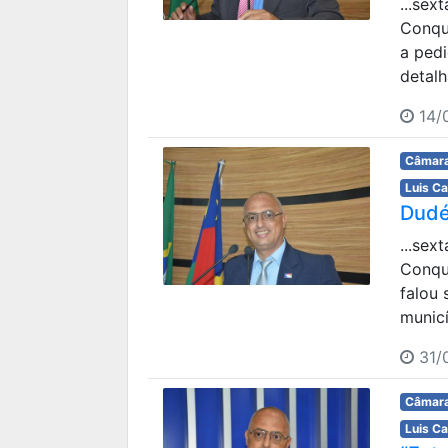
...sex
Conqu
a ped
detalh
14/0
Câmara
Luis C
Dudé
...sex
Conqu
falou
municí
31/0
Câmara
Luis C