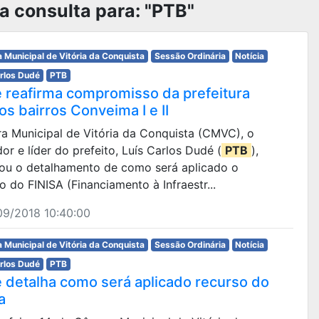
a consulta para: "PTB"
 Municipal de Vitória da Conquista
Sessão Ordinária
Notícia
arlos Dudé
PTB
 reafirma compromisso da prefeitura
s bairros Conveima I e II
ra Municipal de Vitória da Conquista (CMVC), o
or e líder do prefeito, Luís Carlos Dudé (
PTB
),
çou o detalhamento de como será aplicado o
o do FINISA (Financiamento à Infraestr...
09/2018 10:40:00
 Municipal de Vitória da Conquista
Sessão Ordinária
Notícia
arlos Dudé
PTB
 detalha como será aplicado recurso do
a