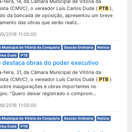
ta-feira, 14, da Câmara Municipal de Vitória da
ista (CMVC), o vereador Luís Carlos Dudé (
PTB
),
ido da bancada de oposição, apresentou um breve
amento das obras que serão realiz...
9/2018 11:00:00
 Municipal de Vitória da Conquista
Sessão Ordinária
Notícia
arlos Dudé
PTB
 destaca obras do poder executivo
ta-feira, 31, da Câmara Municipal de Vitória da
ista (CMVC), o vereador Luís Carlos Dudé (
PTB
)
 sobre inaugurações e obras importantes no
pio. “Quero deixar registrado o comprom...
8/2018 11:00:00
 Municipal de Vitória da Conquista
Sessão Ordinária
Notícia
arlos Dudé
PTB