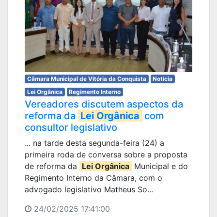
Câmara Municipal de Vitória da Conquista
Notícia
Lei Orgânica
Regimento Interno
Vereadores discutem aspectos da
reforma da
Lei Orgânica
com
consultor legislativo
... na tarde desta segunda-feira (24) a
primeira roda de conversa sobre a proposta
de reforma da
Lei Orgânica
Municipal e do
Regimento Interno da Câmara, com o
advogado legislativo Matheus So...
24/02/2025 17:41:00