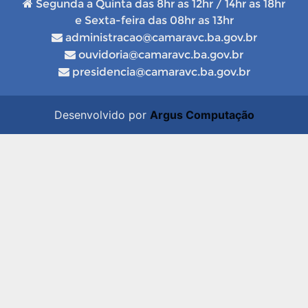
Segunda a Quinta das 8hr as 12hr / 14hr as 18hr
e Sexta-feira das 08hr as 13hr
administracao@camaravc.ba.gov.br
ouvidoria@camaravc.ba.gov.br
presidencia@camaravc.ba.gov.br
Desenvolvido por
Argus Computação