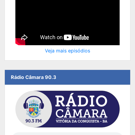
Veja mais episódios
Rádio Câmara 90.3