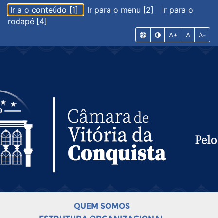
Ir a o conteúdo [1]
Ir para o menu [2]
Ir para o
rodapé [4]
A+
A
A-
QUEM SOMOS