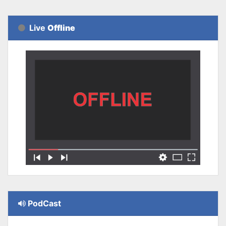
Live
Offline
PodCast