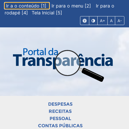
Ir a o conteúdo [1]
Ir para o menu [2]
Ir para o
rodapé [4]
Tela Inicial [5]
A+
A
A-
DESPESAS
RECEITAS
PESSOAL
CONTAS PÚBLICAS