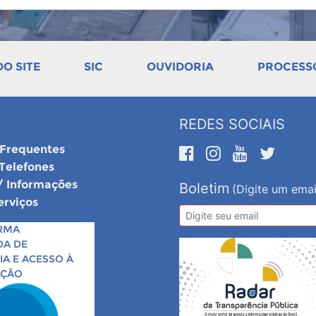
O SITE
SIC
OUVIDORIA
PROCESSO
REDES SOCIAIS
 Frequentes
 Telefones
/ Informações
Boletim
(Digite um emai
erviços
RMA
DA DE
A E ACESSO À
AÇÃO