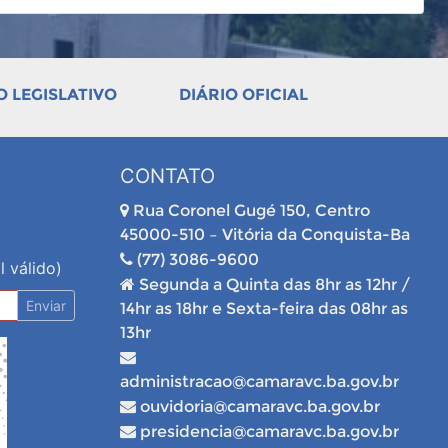
 LEGISLATIVO
DIÁRIO OFICIAL
CONTATO
Rua Coronel Gugé 150, Centro
45000-510 – Vitória da Conquista-Ba
(77) 3086-9600
l válido)
Segunda a Quinta das 8hr as 12hr /
Enviar
14hr as 18hr e Sexta-feira das 08hr as
13hr
administracao@camaravc.ba.gov.br
ouvidoria@camaravc.ba.gov.br
presidencia@camaravc.ba.gov.br