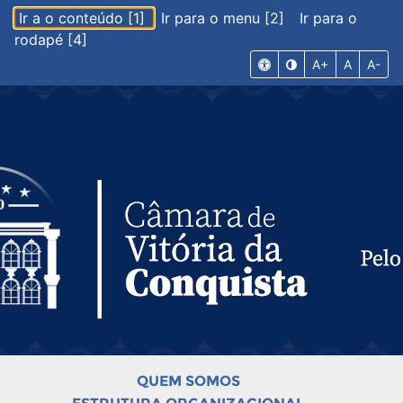
Ir a o conteúdo [1]
Ir para o menu [2]
Ir para o
rodapé [4]
A+
A
A-
QUEM SOMOS