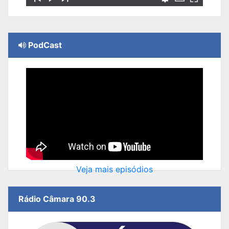
PodCast
Veja mais episódios
Rádio Câmara 90.3