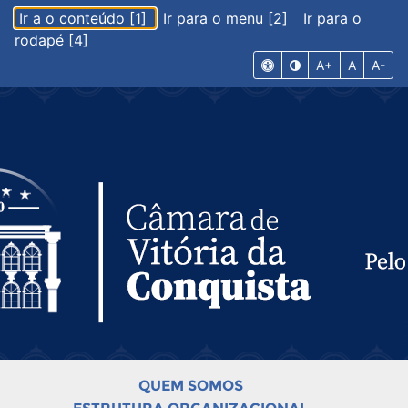
Ir a o conteúdo [1]
Ir para o menu [2]
Ir para o
rodapé [4]
A+
A
A-
QUEM SOMOS