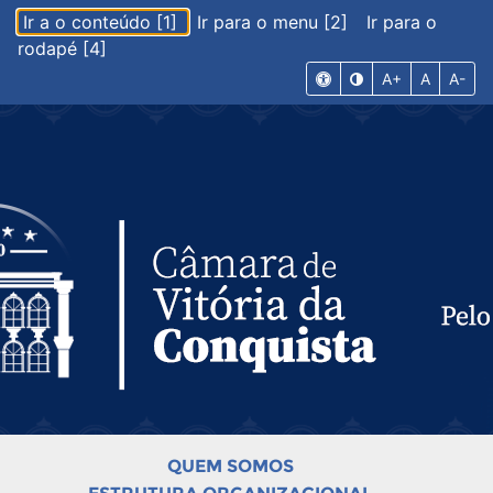
Ir a o conteúdo [1]
Ir para o menu [2]
Ir para o
rodapé [4]
A+
A
A-
QUEM SOMOS