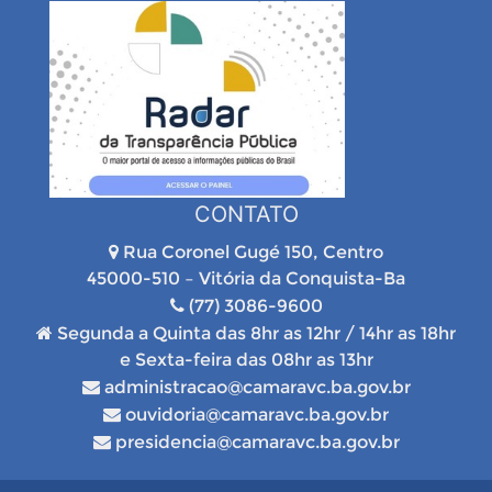
CONTATO
Rua Coronel Gugé 150, Centro
45000-510 – Vitória da Conquista-Ba
(77) 3086-9600
Segunda a Quinta das 8hr as 12hr / 14hr as 18hr
e Sexta-feira das 08hr as 13hr
administracao@camaravc.ba.gov.br
ouvidoria@camaravc.ba.gov.br
presidencia@camaravc.ba.gov.br