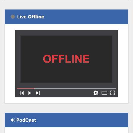
Live
Offline
PodCast