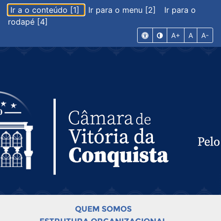
Ir a o conteúdo [1]
Ir para o menu [2]
Ir para o
rodapé [4]
A+
A
A-
QUEM SOMOS