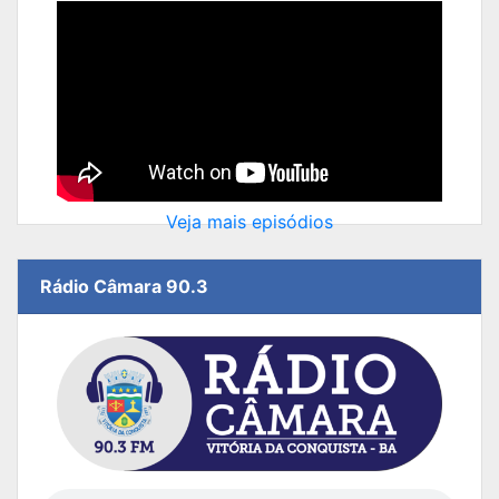
Veja mais episódios
Rádio Câmara 90.3