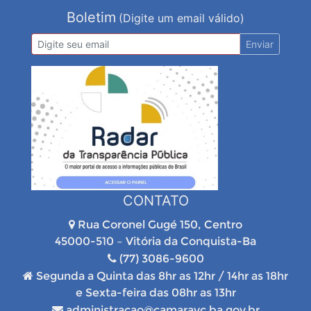
Boletim
(Digite um email válido)
Enviar
CONTATO
Rua Coronel Gugé 150, Centro
45000-510 – Vitória da Conquista-Ba
(77) 3086-9600
Segunda a Quinta das 8hr as 12hr / 14hr as 18hr
e Sexta-feira das 08hr as 13hr
administracao@camaravc.ba.gov.br