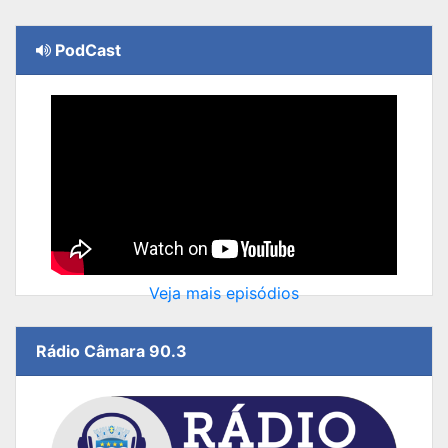
PodCast
Veja mais episódios
Rádio Câmara 90.3