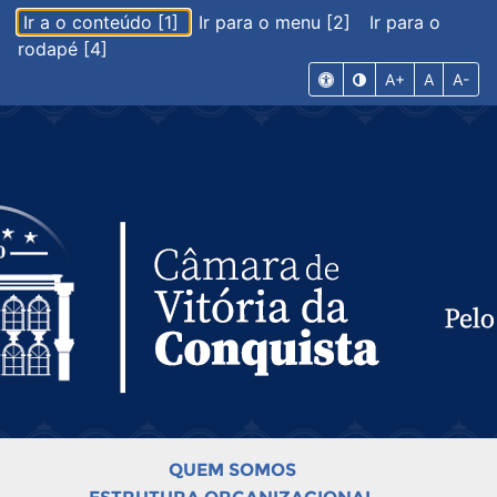
Ir a o conteúdo [1]
Ir para o menu [2]
Ir para o
rodapé [4]
A+
A
A-
QUEM SOMOS