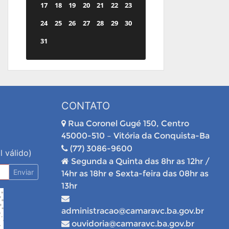
17
18
19
20
21
22
23
24
25
26
27
28
29
30
31
CONTATO
Rua Coronel Gugé 150, Centro
45000-510 – Vitória da Conquista-Ba
(77) 3086-9600
l válido)
Segunda a Quinta das 8hr as 12hr /
Enviar
14hr as 18hr e Sexta-feira das 08hr as
13hr
administracao@camaravc.ba.gov.br
ouvidoria@camaravc.ba.gov.br