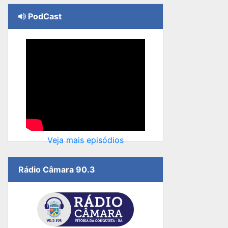
PodCast
Veja mais episódios
Rádio Câmara 90.3