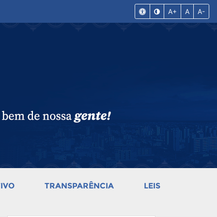
A+
A
A-
IVO
TRANSPARÊNCIA
LEIS