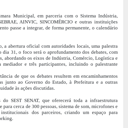
mara Municipal, em parceria com o Sistema Indústria,
, SEBRAE, AINVIC, SINCOMÉRCIO e outras instituições
vento passe a integrar, de forma permanente, o calendário
 a abertura oficial com autoridades locais, uma palestra
o dia 31, o foco será o aprofundamento dos debates, com
os, abordando os eixos de Indústria, Comércio, Logística e
mediador e três participantes, incluindo o palestrante
ortância de que os debates resultem em encaminhamentos
as junto ao Governo do Estado, à Prefeitura e a outras
nuidade às ações discutidas.
es do SEST SENAT, que oferecerá toda a infraestrutura
e para cerca de 300 pessoas, sistema de som, microfones e
 institucionais dos parceiros, criando um espaço para
orking.