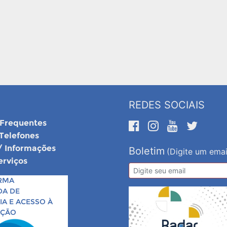
REDES SOCIAIS
 Frequentes
 Telefones
/ Informações
Boletim
(Digite um emai
erviços
RMA
DA DE
A E ACESSO À
AÇÃO