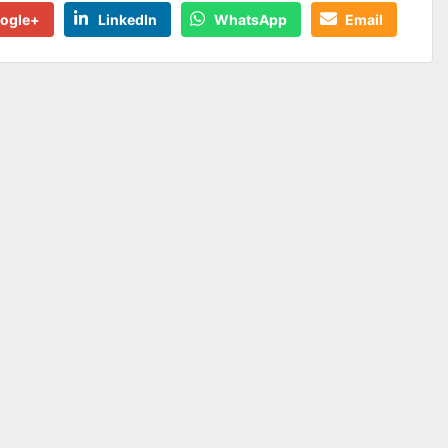
ogle+
LinkedIn
WhatsApp
Email