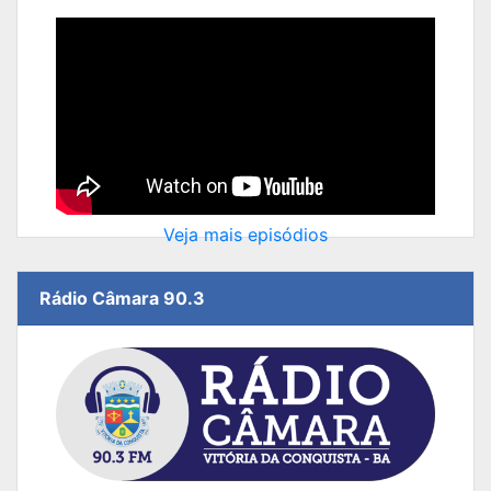
Veja mais episódios
Rádio Câmara 90.3