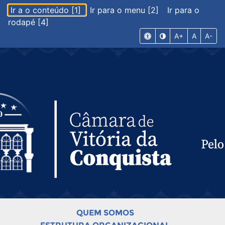
Ir a o conteúdo [1]
Ir para o menu [2]
Ir para o
rodapé [4]
A+
A
A-
QUEM SOMOS