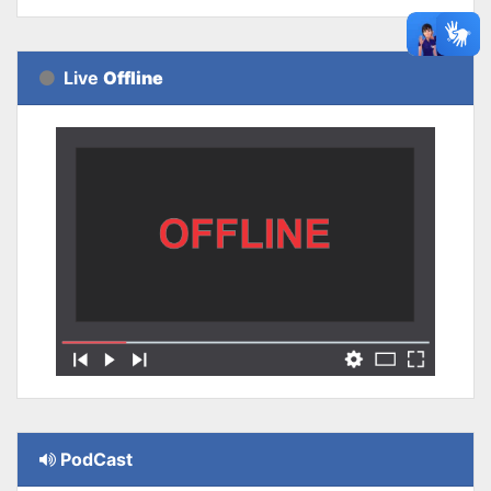
Live
Offline
PodCast