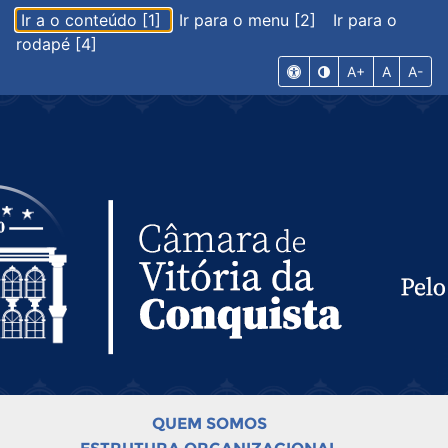
Ir a o conteúdo [1]
Ir para o menu [2]
Ir para o
rodapé [4]
A+
A
A-
QUEM SOMOS