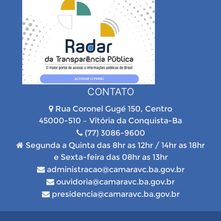
CONTATO
Rua Coronel Gugé 150, Centro
45000-510 – Vitória da Conquista-Ba
(77) 3086-9600
Segunda a Quinta das 8hr as 12hr / 14hr as 18hr
e Sexta-feira das 08hr as 13hr
administracao@camaravc.ba.gov.br
ouvidoria@camaravc.ba.gov.br
presidencia@camaravc.ba.gov.br