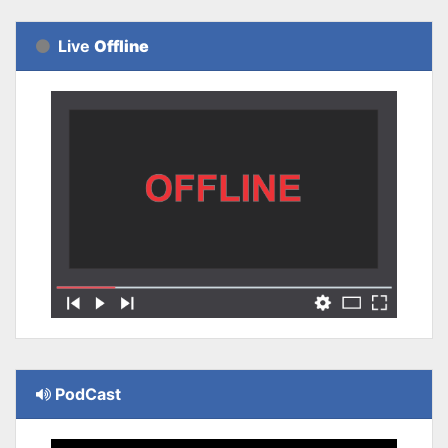
Live
Offline
PodCast