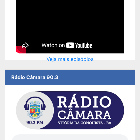
Veja mais episódios
Rádio Câmara 90.3